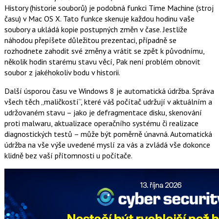
History (historie souborů) je podobná funkci Time Machine (stroj
času) v Mac OS X. Tato funkce skenuje každou hodinu vaše
soubory a ukládá kopie postupných změn v čase. Jestliže
náhodou přepíšete důležitou prezentaci, případně se
rozhodnete zahodit své změny a vrátit se zpět k původnímu,
několik hodin starému stavu věcí, Pak není problém obnovit
soubor z jakéhokoliv bodu v historii.
Další úsporou času ve Windows 8 je automatická údržba. Správa
všech těch „maličkostí“, které váš počítač udržují v aktuálním a
udržovaném stavu – jako je defragmentace disku, skenování
proti malwaru, aktualizace operačního systému či realizace
diagnostických testů – může být poměrně únavná. Automatická
údržba na vše výše uvedené myslí za vás a zvládá vše dokonce
klidně bez vaší přítomnosti u počítače.