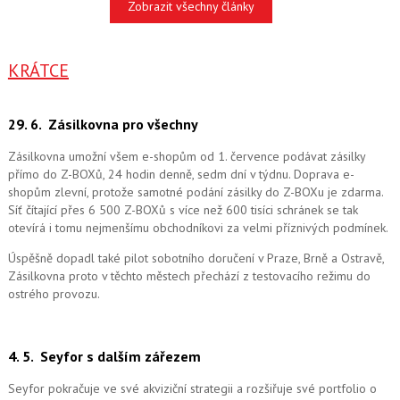
Zobrazit všechny články
KRÁTCE
29. 6.
Zásilkovna pro všechny
Zásilkovna umožní všem e-shopům od 1. července podávat zásilky
přímo do Z-BOXů, 24 hodin denně, sedm dní v týdnu. Doprava e-
shopům zlevní, protože samotné podání zásilky do Z-BOXu je zdarma.
Síť čítající přes 6 500 Z-BOXů s více než 600 tisíci schránek se tak
otevírá i tomu nejmenšímu obchodníkovi za velmi příznivých podmínek.
Úspěšně dopadl také pilot sobotního doručení v Praze, Brně a Ostravě,
Zásilkovna proto v těchto městech přechází z testovacího režimu do
ostrého provozu.
4. 5.
Seyfor s dalším zářezem
Seyfor pokračuje ve své akviziční strategii a rozšiřuje své portfolio o