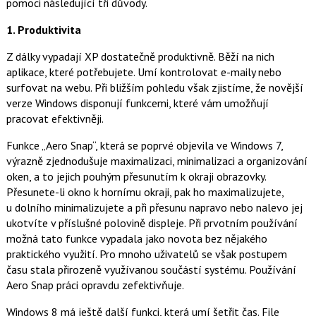
pomoci následující tři důvody.
1. Produ
ktivita
Z dálky vypadají XP dostatečně produktivně. Běží na nich
aplikace, které potřebujete. Umí kontrolovat e-maily nebo
surfovat na webu. Při bližším pohledu však zjistíme, že novější
verze Windows disponují funkcemi, které vám umožňují
pracovat efektivněji.
Funkce „Aero Snap“, která se poprvé objevila ve Windows 7,
výrazně zjednodušuje maximalizaci, minimalizaci a organizování
oken, a to jejich pouhým přesunutím k okraji obrazovky.
Přesunete-li okno k hornímu okraji, pak ho maximalizujete,
u dolního minimalizujete a při přesunu napravo nebo nalevo jej
ukotvíte v příslušné polovině displeje. Při prvotním používání
možná tato funkce vypadala jako novota bez nějakého
praktického využití. Pro mnoho uživatelů se však postupem
času stala přirozeně využívanou součástí systému. Používání
Aero Snap práci opravdu zefektivňuje.
Windows 8 má ještě další funkci, která umí šetřit čas. File