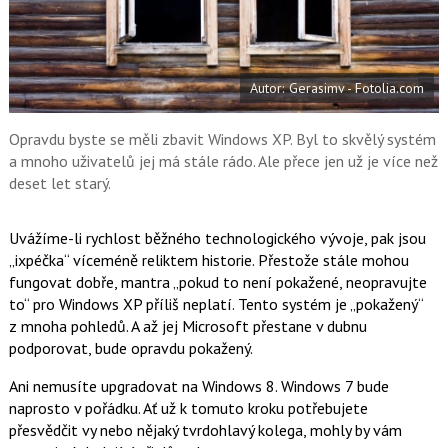
a
F
s
a
í
c
t
e
i
b
X
Autor: Gerasimv - Fotolia.com
o
o
k
u
Opravdu byste se měli zbavit Windows XP. Byl to skvělý systém
a mnoho uživatelů jej má stále rádo. Ale přece jen už je více než
deset let starý.
Uvážíme-li rychlost běžného technologického vývoje, pak jsou
„ixpéčka“ víceméně reliktem historie. Přestože stále mohou
fungovat dobře, mantra „pokud to není pokažené, neopravujte
to“ pro Windows XP příliš neplatí. Tento systém je „pokažený“
z mnoha pohledů. A až jej Microsoft přestane v dubnu
podporovat, bude opravdu pokažený.
Ani nemusíte upgradovat na Windows 8. Windows 7 bude
naprosto v pořádku. Ať už k tomuto kroku potřebujete
přesvědčit vy nebo nějaký tvrdohlavý kolega, mohly by vám