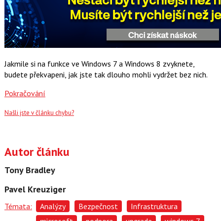
Jakmile si na funkce ve Windows 7 a Windows 8 zvyknete,
budete překvapeni, jak jste tak dlouho mohli vydržet bez nich.
Pokračování
Našli jste v článku chybu?
Autor článku
Tony Bradley
Pavel Kreuziger
Témata:
Analýzy
Bezpečnost
Infrastruktura