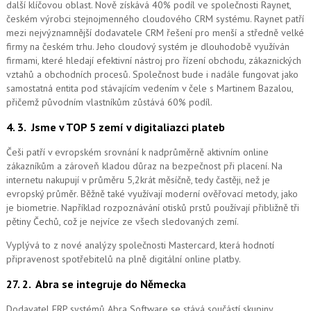
další klíčovou oblast. Nově získává 40% podíl ve společnosti Raynet,
českém výrobci stejnojmenného cloudového CRM systému.
Raynet patří
mezi nejvýznamnější dodavatele CRM řešení pro menší a středně velké
firmy na českém trhu. Jeho cloudový systém je dlouhodobě využíván
firmami, které hledají efektivní nástroj pro řízení obchodu, zákaznických
vztahů a obchodních procesů. Společnost bude i nadále fungovat jako
samostatná entita pod stávajícím vedením v čele s Martinem Bazalou,
přičemž původním vlastníkům zůstává 60% podíl.
4. 3.
Jsme v TOP 5 zemí v digitaliazci plateb
Češi patří v evropském srovnání k nadprůměrně aktivním online
zákazníkům a zároveň kladou důraz na bezpečnost při placení. Na
internetu nakupují v průměru 5,2krát měsíčně, tedy častěji, než je
evropský průměr. Běžně také využívají moderní ověřovací metody, jako
je biometrie. Například rozpoznávání otisků prstů používají přibližně tři
pětiny Čechů, což je nejvíce ze všech sledovaných zemí.
Vyplývá to z nové analýzy společnosti Mastercard, která hodnotí
připravenost spotřebitelů na plně digitální online platby.
27. 2.
Abra se integruje do Německa
Dodavatel ERP systémů Abra Software se stává součástí skupiny