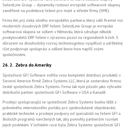
SelectLine Group – dynamicky rostoucí evropské softwarové skupiny
zaměřené na podniková řešení pro malé a střední firmy (SME).
Firma tím prý získá silného evropského partnera, který sdílí firemní vizi
moderních cloudových ERP řešení.
SelectLine Group je evropská
softwarová skupina se sídlem v Německu, která sdružuje několik
poskytovatelů ERP řešení s výraznou pozicí na regionálních trzích. S
důrazem na dlouhodobý rozvoj, technologickou vyspělost a udržitelný
růst podporuje spolupráci a sdílení know-how napříč svými
společnostmi.
26. 2.
Zebra do Ameriky
Společnost GFI Software svěřila svou kompletní distribuci produktů v
Severní Americe firmě Zebra Systems LLC, která je sesterskou firmou
české společnosti Zebra Systems. Firma tak nyní působí jako výhradní
distribuční partner společnosti GFI Software v USA a Kanadě.
Prodejci spolupracující se společností Zebra Systems budou těžit z
jednotného internetového portálu pro zjednodušené objednávání,
praktické technické a prodejní podpory od specialistů na řešení GFI a
školicích programů navržených tak, aby pomohly partnerům rozvíjet
jejich podnikání. V loňském roce byla Zebra Systems společností GFI