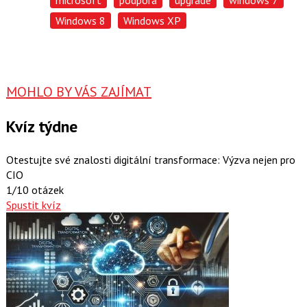
microsoft
podpora
upgrade
windows 7
Windows 8
Windows XP
MOHLO BY VÁS ZAJÍMAT
Kvíz týdne
Otestujte své znalosti digitální transformace: Výzva nejen pro
CIO
1/10 otázek
Spustit kvíz