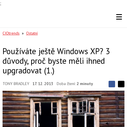
;
CIOtrends
»
Ostatní
Používáte ještě Windows XP? 3
důvody, proč byste měli ihned
upgradovat (1.)
TONY BRADLEY
17. 12. 2013
Doba čtení:
2 minuty
S
S
S
d
d
d
í
í
í
l
l
e
e
l
j
j
t
e
t
e
e
t
n
n
a