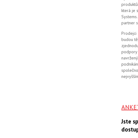
produktů
která je
Systems. 
partner 
Prodejci
budou tě
zjednodu
podpory 
navržený
podnikán
společno
nejvyšším
ANKE
Jste s
dostu