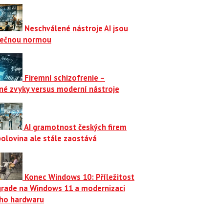
Neschválené nástroje AI jsou
ečnou normou
Firemní schizofrenie –
né zvyky versus moderní nástroje
AI gramotnost českých firem
polovina ale stále zaostává
Konec Windows 10: Příležitost
grade na Windows 11 a modernizaci
ího hardwaru