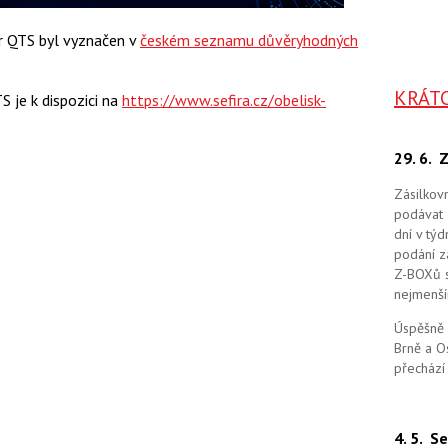
or QTS byl vyznačen v
českém seznamu důvěryhodných
KRÁT
S je k dispozici na
https://www.sefira.cz/obelisk-
29. 6.
Z
Zásilkov
podávat 
dní v tý
podání zá
Z-BOXů s 
nejmenší
Úspěšně 
Brně a O
přechází
4. 5.
Se