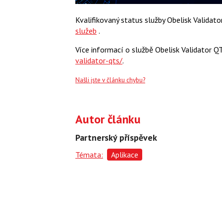
Kvalifikovaný status služby Obelisk Validat
služeb
.
Více informací o službě Obelisk Validator QT
validator-qts/
.
Našli jste v článku chybu?
Autor článku
Partnerský příspěvek
Témata:
Aplikace