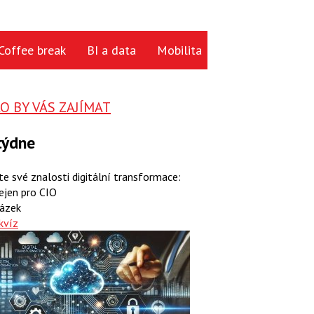
Coffee break
BI a data
Mobilita
Cloud
Hardwa
 BY VÁS ZAJÍMAT
týdne
te své znalosti digitální transformace:
ejen pro CIO
ázek
kvíz