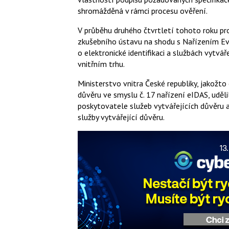
shromážděná v rámci procesu ověření.
V průběhu druhého čtvrtletí tohoto roku p
zkušebního ústavu na shodu s Nařízením Ev
o elektronické identifikaci a službách vytvá
vnitřním trhu.
Ministerstvo vnitra České republiky, jakožt
důvěru ve smyslu č. 17 nařízení eIDAS, uděli
poskytovatele služeb vytvářejících důvěru a
služby vytvářející důvěru.