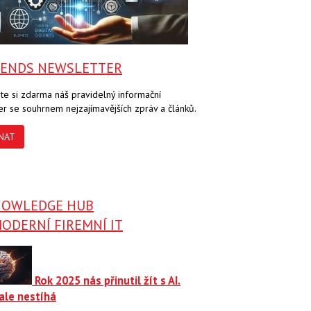
RENDS NEWSLETTER
te si zdarma náš pravidelný informační
er se souhrnem nejzajímavějších zpráv a článků.
NAT
NOWLEDGE HUB
ODERNÍ FIREMNÍ IT
Rok 2025 nás přinutil žít s AI.
ale nestíhá