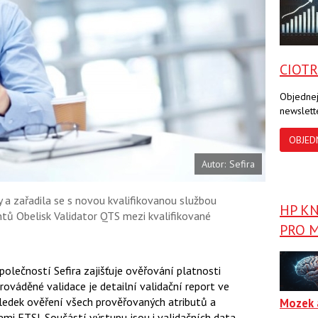
a
a
F
s
a
í
c
t
e
i
b
X
CIOT
o
o
k
Objednej
u
newslett
OBJED
Autor: Sefira
 a zařadila se s novou kvalifikovanou službou
HP K
tů Obelisk Validator QTS mezi kvalifikované
PRO M
olečností Sefira zajišťuje ověřování platnosti
rováděné validace je detailní validační report ve
edek ověření všech prověřovaných atributů a
Mozek 
mi ETSI. Součástí výstupu jsou i validačních data