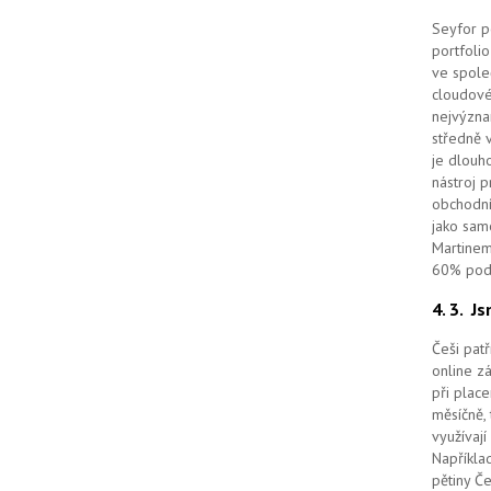
Seyfor po
portfolio
ve spole
cloudov
nejvýzna
středně 
je dlouho
nástroj 
obchodní
jako sam
Martinem
60% podí
4. 3.
Js
Češi pat
online z
při place
měsíčně, 
využívají
Například
pětiny Č