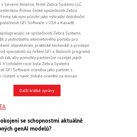
 v Severní Americe firmě Zebra Systems LLC,
 sesterskou firmou české společnosti Zebra
Firma tak nyní působí jako výhradní distribuční
společnosti GFI Software v USA a Kanadě.
 spolupracující se společností Zebra Systems
žit z jednotného internetového portálu pro
šené objednávání, praktické technické a prodejní
od specialistů na řešení GFI a školicích programů
ch tak, aby pomohly partnerům rozvíjet jejich
í. V loňském roce byla Zebra Systems
stí GFI Software oceněna jako partner s
 růstem a navíc získala ocenění za inovaci.
Další krátké zprávy
TA
pokojeni se schopnostmi aktuálně
pných genAI modelů?