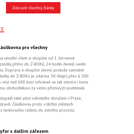
Zobrazit všechny články
CE
ásilkovna pro všechny
na umožní všem e-shopům od 1. července
zásilky přímo do Z-BOXů, 24 hodin denně, sedm
dnu. Doprava e-shopům zlevní, protože samotné
silky do Z-BOXu je zdarma. Síť čítající přes 6 500
více než 600 tisíci schránek se tak otevírá i tomu
mu obchodníkovi za velmi příznivých podmínek.
dopadl také pilot sobotního doručení v Praze,
stravě, Zásilkovna proto v těchto městech
 z testovacího režimu do ostrého provozu.
yfor s dalším zářezem