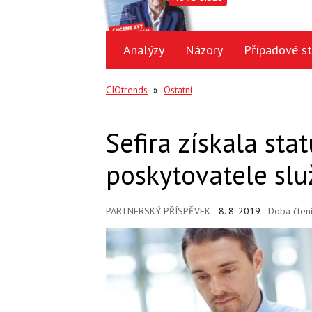
Analýzy
Názory
Případové st
CIOtrends
»
Ostatní
Sefira získala sta
poskytovatele slu
PARTNERSKÝ PŘÍSPĚVEK
8. 8. 2019
Doba čten