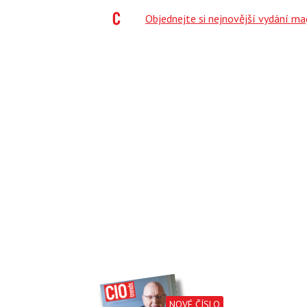
;
Objednejte si nejnovější vydání m
NOVÉ ČÍSLO