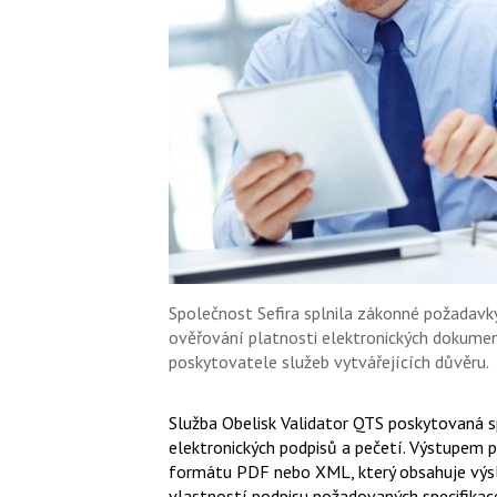
Společnost Sefira splnila zákonné požadavky
ověřování platnosti elektronických dokumen
poskytovatele služeb vytvářejících důvěru.
Služba Obelisk Validator QTS poskytovaná sp
elektronických podpisů a pečetí. Výstupem p
formátu PDF nebo XML, který obsahuje výsl
vlastností podpisu požadovaných specifikace