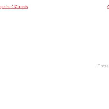
agazínu CIOtrends
IT str