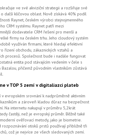
kračuje ve své akviziční strategii a rozšiřuje své
 o další klíčovou oblast. Nově získává 40% podíl
čnosti Raynet, českém výrobci stejnojmenného
ého CRM systému.
Raynet patří mezi
mnější dodavatele CRM řešení pro menší a
velké firmy na českém trhu. Jeho cloudový systém
době využíván firmami, které hledají efektivní
pro řízení obchodu, zákaznických vztahů a
ch procesů. Společnost bude i nadále fungovat
ostatná entita pod stávajícím vedením v čele s
 Bazalou, přičemž původním vlastníkům zůstává
l.
me v TOP 5 zemí v digitaliazci plateb
ří v evropském srovnání k nadprůměrně aktivním
ákazníkům a zároveň kladou důraz na bezpečnost
ní. Na internetu nakupují v průměru 5,2krát
tedy častěji, než je evropský průměr. Běžně také
 moderní ověřovací metody, jako je biometrie.
 rozpoznávání otisků prstů používají přibližně tři
echů, což je nejvíce ze všech sledovaných zemí.