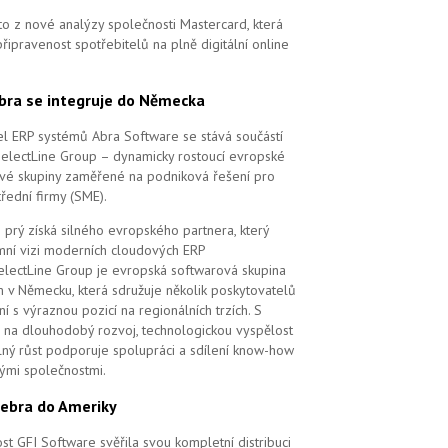
to z nové analýzy společnosti Mastercard, která
řipravenost spotřebitelů na plně digitální online
bra se integruje do Německa
l ERP systémů Abra Software se stává součástí
SelectLine Group – dynamicky rostoucí evropské
vé skupiny zaměřené na podniková řešení pro
řední firmy (SME).
 prý získá silného evropského partnera, který
remní vizi moderních cloudových ERP
electLine Group je evropská softwarová skupina
m v Německu, která sdružuje několik poskytovatelů
í s výraznou pozicí na regionálních trzích. S
na dlouhodobý rozvoj, technologickou vyspělost
elný růst podporuje spolupráci a sdílení know-how
vými společnostmi.
ebra do Ameriky
st GFI Software svěřila svou kompletní distribuci