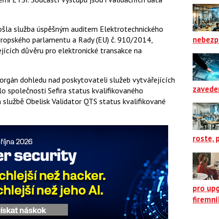
rošla služba úspěšným auditem Elektrotechnického
nebezp
ropského parlamentu a Rady (EU) č. 910/2014,
řejících důvěru pro elektronické transakce na
o orgán dohledu nad poskytovateli služeb vytvářejících
zavede
lo společnosti Sefira status kvalifikovaného
 službě Obelisk Validator QTS status kvalifikované
roste, 
pro up
firemn