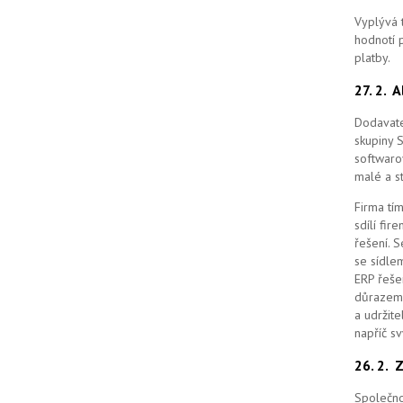
Vyplývá 
hodnotí p
platby.
27. 2.
A
Dodavate
skupiny 
softwaro
malé a st
Firma tím
sdílí fi
řešení.
S
se sídle
ERP řešen
důrazem 
a udržit
napříč s
26. 2.
Z
Společno