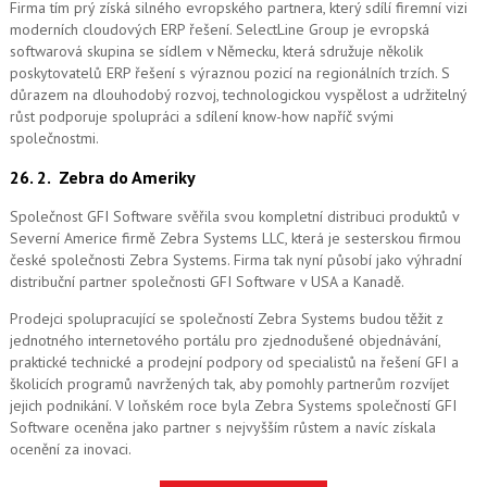
Firma tím prý získá silného evropského partnera, který sdílí firemní vizi
moderních cloudových ERP řešení.
SelectLine Group je evropská
softwarová skupina se sídlem v Německu, která sdružuje několik
poskytovatelů ERP řešení s výraznou pozicí na regionálních trzích. S
důrazem na dlouhodobý rozvoj, technologickou vyspělost a udržitelný
růst podporuje spolupráci a sdílení know-how napříč svými
společnostmi.
26. 2.
Zebra do Ameriky
Společnost GFI Software svěřila svou kompletní distribuci produktů v
Severní Americe firmě Zebra Systems LLC, která je sesterskou firmou
české společnosti Zebra Systems. Firma tak nyní působí jako výhradní
distribuční partner společnosti GFI Software v USA a Kanadě.
Prodejci spolupracující se společností Zebra Systems budou těžit z
jednotného internetového portálu pro zjednodušené objednávání,
praktické technické a prodejní podpory od specialistů na řešení GFI a
školicích programů navržených tak, aby pomohly partnerům rozvíjet
jejich podnikání. V loňském roce byla Zebra Systems společností GFI
Software oceněna jako partner s nejvyšším růstem a navíc získala
ocenění za inovaci.