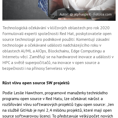
c
t
e
i
b
X
Autor: © alphaspirit - Fotolia.com
o
o
k
u
Technologická očekávání v klíčových oblastech pro rok 2020
formulovali experti společnosti Red Hat, poskytovatele open
source technologií pro podnikové použití. Komentují zásadní
technologie a očekávané události nadcházejícího roku v
oblastech AI/ML a AIOps, Blockchainu, Edge Computingu a
Internetu věcí. Zaměřují se na hardwarové inovace a události v
HPC a světě superpočítačů, na inovace v open source a
bezpečnosti i na přínosy Serveless vývoje.
Růst vlivu open source SW projektů
Podle Leslie Hawthorn, programové manažerky technického
programu open source v Red Hatu, lze očekávat nárůst a
rozšiřování vlivu softwarových projektů typu open source: „Jen
na službě GitHub je nyní 2,4 miliónu projektů, které mají open
source softwarovou licenci. To představuje velký počet nových