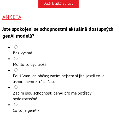
Další krátké zprávy
ANKETA
Jste spokojeni se schopnostmi aktuálně dostupných
genAI modelů?
Bez výhrad
Mohlo to být lepší
Používám jen občas; zatím nejsem si jist, jestli to je
úspora nebo ztráta času
Zatím jsou schopnosti genAI pro mé potřeby
nedostatečné
Co to je genAI?