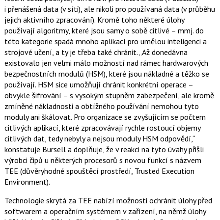
i přenášená data (v síti), ale nikoli pro používaná data (v průběhu
jejich aktivního zpracování). Kromě toho některé úlohy
používají algoritmy, které jsou samy o sobě citlivé – mmj. do
této kategorie spadá mnoho aplikací pro umělou inteligenci a
strojové učení, a ty je třeba také chránit. „Až donedávna
existovalo jen velmi málo možností nad rámec hardwarových
bezpečnostních modulů (HSM), které jsou nákladné a těžko se
používají. HSM sice umožňují chránit konkrétní operace –
obvykle šifrování – s vysokým stupněm zabezpečení, ale kromě
zmíněné nákladnosti a obtížného používání nemohou tyto
moduly ani škálovat. Pro organizace se zvyšujícím se počtem
citlivých aplikací, které zpracovávají rychle rostoucí objemy
citlivých dat, tedy nebyly a nejsou moduly HSM odpovědí,“
konstatuje Bursell a doplňuje, že v reakci na tyto úvahy přišli
výrobci čipů u některých procesorů s novou funkcí s názvem
TEE (důvěryhodné spouštěcí prostředí, Trusted Execution
Environment).
Technologie skrytá za TEE nabízí možnosti ochránit úlohy před
softwarem a operačním systémem v zařízení, na němž úlohy