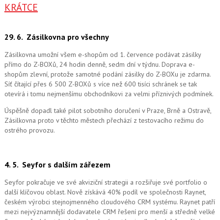
KRÁTCE
29. 6.
Zásilkovna pro všechny
Zásilkovna umožní všem e-shopům od 1. července podávat zásilky
přímo do Z-BOXů, 24 hodin denně, sedm dní v týdnu. Doprava e-
shopům zlevní, protože samotné podání zásilky do Z-BOXu je zdarma.
Síť čítající přes 6 500 Z-BOXů s více než 600 tisíci schránek se tak
otevírá i tomu nejmenšímu obchodníkovi za velmi příznivých podmínek.
Úspěšně dopadl také pilot sobotního doručení v Praze, Brně a Ostravě,
Zásilkovna proto v těchto městech přechází z testovacího režimu do
ostrého provozu.
4. 5.
Seyfor s dalším zářezem
Seyfor pokračuje ve své akviziční strategii a rozšiřuje své portfolio o
další klíčovou oblast. Nově získává 40% podíl ve společnosti Raynet,
českém výrobci stejnojmenného cloudového CRM systému.
Raynet patří
mezi nejvýznamnější dodavatele CRM řešení pro menší a středně velké