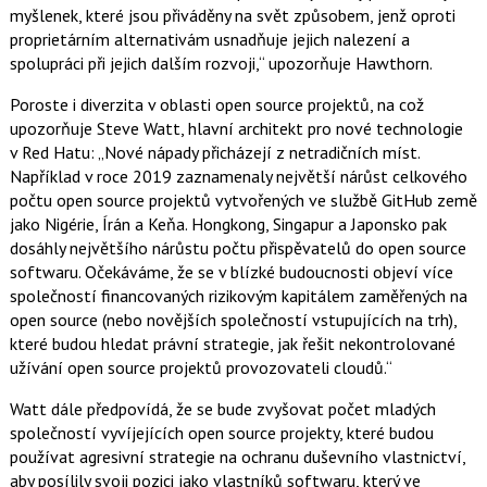
myšlenek, které jsou přiváděny na svět způsobem, jenž oproti
proprietárním alternativám usnadňuje jejich nalezení a
spolupráci při jejich dalším rozvoji,“ upozorňuje Hawthorn.
Poroste i diverzita v oblasti open source projektů, na což
upozorňuje Steve Watt, hlavní architekt pro nové technologie
v Red Hatu: „Nové nápady přicházejí z netradičních míst.
Například v roce 2019 zaznamenaly největší nárůst celkového
počtu open source projektů vytvořených ve službě GitHub země
jako Nigérie, Írán a Keňa. Hongkong, Singapur a Japonsko pak
dosáhly největšího nárůstu počtu přispěvatelů do open source
softwaru. Očekáváme, že se v blízké budoucnosti objeví více
společností financovaných rizikovým kapitálem zaměřených na
open source (nebo novějších společností vstupujících na trh),
které budou hledat právní strategie, jak řešit nekontrolované
užívání open source projektů provozovateli cloudů.“
Watt dále předpovídá, že se bude zvyšovat počet mladých
společností vyvíjejících open source projekty, které budou
používat agresivní strategie na ochranu duševního vlastnictví,
aby posílily svoji pozici jako vlastníků softwaru, který ve