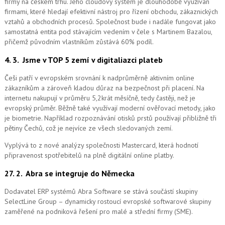
firmy na českém trhu. Jeho cloudový systém je dlouhodobě využíván
firmami, které hledají efektivní nástroj pro řízení obchodu, zákaznických
vztahů a obchodních procesů. Společnost bude i nadále fungovat jako
samostatná entita pod stávajícím vedením v čele s Martinem Bazalou,
přičemž původním vlastníkům zůstává 60% podíl.
4. 3.
Jsme v TOP 5 zemí v digitaliazci plateb
Češi patří v evropském srovnání k nadprůměrně aktivním online
zákazníkům a zároveň kladou důraz na bezpečnost při placení. Na
internetu nakupují v průměru 5,2krát měsíčně, tedy častěji, než je
evropský průměr. Běžně také využívají moderní ověřovací metody, jako
je biometrie. Například rozpoznávání otisků prstů používají přibližně tři
pětiny Čechů, což je nejvíce ze všech sledovaných zemí.
Vyplývá to z nové analýzy společnosti Mastercard, která hodnotí
připravenost spotřebitelů na plně digitální online platby.
27. 2.
Abra se integruje do Německa
Dodavatel ERP systémů Abra Software se stává součástí skupiny
SelectLine Group – dynamicky rostoucí evropské softwarové skupiny
zaměřené na podniková řešení pro malé a střední firmy (SME).