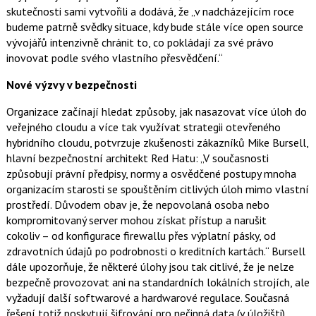
skutečnosti sami vytvořili a dodává, že „v nadcházejícím roce
budeme patrně svědky situace, kdy bude stále více open source
vývojářů intenzivně chránit to, co pokládají za své právo
inovovat podle svého vlastního přesvědčení.“
Nové výzvy v bezpečnosti
Organizace začínají hledat způsoby, jak nasazovat více úloh do
veřejného cloudu a více tak využívat strategii otevřeného
hybridního cloudu, potvrzuje zkušenosti zákazníků Mike Bursell,
hlavní bezpečnostní architekt Red Hatu: „V současnosti
způsobují právní předpisy, normy a osvědčené postupy mnoha
organizacím starosti se spouštěním citlivých úloh mimo vlastní
prostředí. Důvodem obav je, že nepovolaná osoba nebo
kompromitovaný server mohou získat přístup a narušit
cokoliv – od konfigurace firewallu přes výplatní pásky, od
zdravotních údajů po podrobnosti o kreditních kartách.“ Bursell
dále upozorňuje, že některé úlohy jsou tak citlivé, že je nelze
bezpečně provozovat ani na standardních lokálních strojích, ale
vyžadují další softwarové a hardwarové regulace. Současná
řešení totiž poskytují šifrování pro nečinná data (v úložišti)