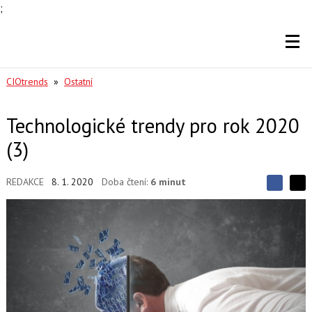
;
CIOtrends
»
Ostatní
Technologické trendy pro rok 2020
(3)
REDAKCE
8. 1. 2020
Doba čtení:
6 minut
S
S
S
d
d
d
í
í
í
l
l
e
e
l
j
j
t
e
t
e
e
t
n
n
a
a
F
s
a
í