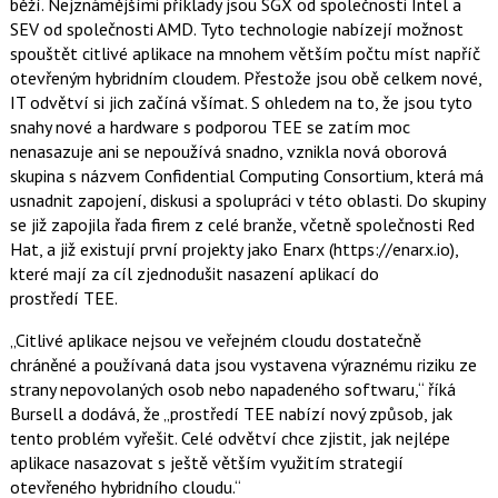
běží. Nejznámějšími příklady jsou SGX od společnosti Intel a
SEV od společnosti AMD. Tyto technologie nabízejí možnost
spouštět citlivé aplikace na mnohem větším počtu míst napříč
otevřeným hybridním cloudem. Přestože jsou obě celkem nové,
IT odvětví si jich začíná všímat. S ohledem na to, že jsou tyto
snahy nové a hardware s podporou TEE se zatím moc
nenasazuje ani se nepoužívá snadno, vznikla nová oborová
skupina s názvem Confidential Computing Consortium, která má
usnadnit zapojení, diskusi a spolupráci v této oblasti. Do skupiny
se již zapojila řada firem z celé branže, včetně společnosti Red
Hat, a již existují první projekty jako Enarx (https://enarx.io),
které mají za cíl zjednodušit nasazení aplikací do
prostředí TEE.
„Citlivé aplikace nejsou ve veřejném cloudu dostatečně
chráněné a používaná data jsou vystavena výraznému riziku ze
strany nepovolaných osob nebo napadeného softwaru,“ říká
Bursell a dodává, že „prostředí TEE nabízí nový způsob, jak
tento problém vyřešit. Celé odvětví chce zjistit, jak nejlépe
aplikace nasazovat s ještě větším využitím strategií
otevřeného hybridního cloudu.“