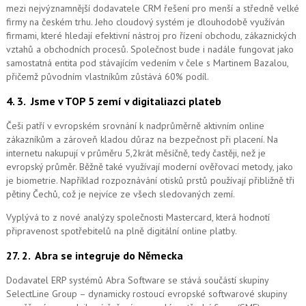
mezi nejvýznamnější dodavatele CRM řešení pro menší a středně velké
firmy na českém trhu. Jeho cloudový systém je dlouhodobě využíván
firmami, které hledají efektivní nástroj pro řízení obchodu, zákaznických
vztahů a obchodních procesů. Společnost bude i nadále fungovat jako
samostatná entita pod stávajícím vedením v čele s Martinem Bazalou,
přičemž původním vlastníkům zůstává 60% podíl.
4. 3.
Jsme v TOP 5 zemí v digitaliazci plateb
Češi patří v evropském srovnání k nadprůměrně aktivním online
zákazníkům a zároveň kladou důraz na bezpečnost při placení. Na
internetu nakupují v průměru 5,2krát měsíčně, tedy častěji, než je
evropský průměr. Běžně také využívají moderní ověřovací metody, jako
je biometrie. Například rozpoznávání otisků prstů používají přibližně tři
pětiny Čechů, což je nejvíce ze všech sledovaných zemí.
Vyplývá to z nové analýzy společnosti Mastercard, která hodnotí
připravenost spotřebitelů na plně digitální online platby.
27. 2.
Abra se integruje do Německa
Dodavatel ERP systémů Abra Software se stává součástí skupiny
SelectLine Group – dynamicky rostoucí evropské softwarové skupiny