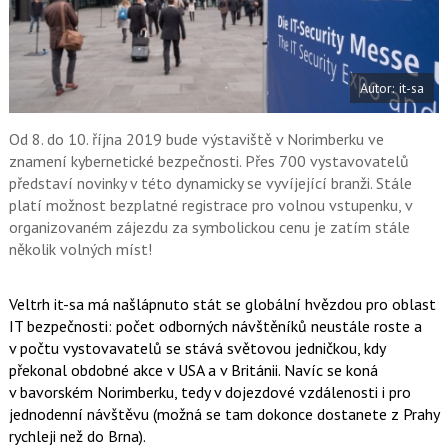
a
F
s
a
í
c
t
e
i
b
X
Autor: it-sa
o
o
k
u
Od 8. do 10. října 2019 bude výstaviště v Norimberku ve
znamení kybernetické bezpečnosti. Přes 700 vystavovatelů
představí novinky v této dynamicky se vyvíjející branži. Stále
platí možnost bezplatné registrace pro volnou vstupenku, v
organizovaném zájezdu za symbolickou cenu je zatím stále
několik volných míst!
Veltrh it-sa má našlápnuto stát se globální hvězdou pro oblast
IT bezpečnosti: počet odborných návštěníků neustále roste a
v počtu vystovavatelů se stává světovou jedničkou, kdy
překonal obdobné akce v USA a v Británii. Navíc se koná
v bavorském Norimberku, tedy v dojezdové vzdálenosti i pro
jednodenní návštěvu (možná se tam dokonce dostanete z Prahy
rychleji než do Brna).