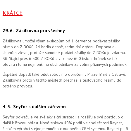
KRÁTCE
29. 6.
Zásilkovna pro všechny
Zásilkovna umožní všem e-shopům od 1. července podávat zásilky
přímo do Z-BOXů, 24 hodin denně, sedm dní v týdnu. Doprava e-
shopům zlevní, protože samotné podání zásilky do Z-BOXu je zdarma.
Síť čítající přes 6 500 Z-BOXů s více než 600 tisíci schránek se tak
otevírá i tomu nejmenšímu obchodníkovi za velmi příznivých podmínek.
Úspěšně dopadl také pilot sobotního doručení v Praze, Brně a Ostravě,
Zásilkovna proto v těchto městech přechází z testovacího režimu do
ostrého provozu.
4. 5.
Seyfor s dalším zářezem
Seyfor pokračuje ve své akviziční strategii a rozšiřuje své portfolio o
další klíčovou oblast. Nově získává 40% podíl ve společnosti Raynet,
českém výrobci stejnojmenného cloudového CRM systému.
Raynet patří