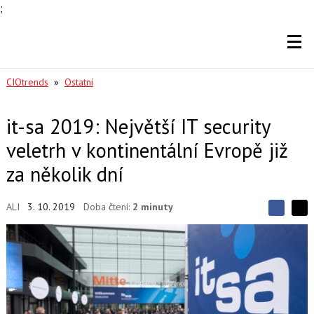
;
CIOtrends
»
Ostatní
it-sa 2019: Největší IT security
veletrh v kontinentální Evropě již
za několik dní
ALI
3. 10. 2019
Doba čtení:
2 minuty
S
S
S
d
d
d
í
í
í
l
l
e
e
l
j
j
t
e
t
e
e
t
n
n
a