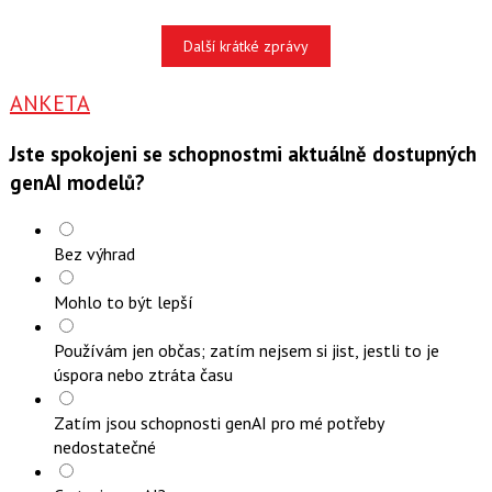
Další krátké zprávy
ANKETA
Jste spokojeni se schopnostmi aktuálně dostupných
genAI modelů?
Bez výhrad
Mohlo to být lepší
Používám jen občas; zatím nejsem si jist, jestli to je
úspora nebo ztráta času
Zatím jsou schopnosti genAI pro mé potřeby
nedostatečné