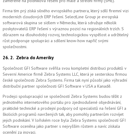
zaměřené na podniková řešení pro malé a střední firmy (SME).
Firma tím prý získá silného evropského partnera, který sdílí firemní vizi
moderních cloudových ERP řešení.
SelectLine Group je evropská
softwarová skupina se sídlem v Německu, která sdružuje několik
poskytovatelů ERP řešení s výraznou pozicí na regionálních trzích. S
důrazem na dlouhodobý rozvoj, technologickou vyspělost a udržitelný
růst podporuje spolupráci a sdílení know-how napříč svými
společnostmi.
26. 2.
Zebra do Ameriky
Společnost GFI Software svěřila svou kompletní distribuci produktů v
Severní Americe firmě Zebra Systems LLC, která je sesterskou firmou
české společnosti Zebra Systems. Firma tak nyní působí jako výhradní
distribuční partner společnosti GFI Software v USA a Kanadě.
Prodejci spolupracující se společností Zebra Systems budou těžit z
jednotného internetového portálu pro zjednodušené objednávání,
praktické technické a prodejní podpory od specialistů na řešení GFI a
školicích programů navržených tak, aby pomohly partnerům rozvíjet
jejich podnikání. V loňském roce byla Zebra Systems společností GFI
Software oceněna jako partner s nejvyšším růstem a navíc získala
ocenění za inovaci.