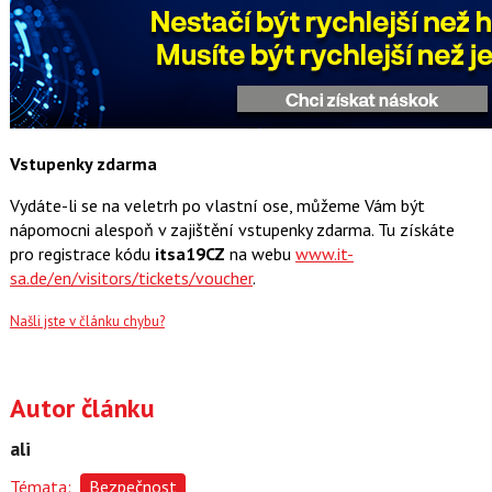
Vstupenky zdarma
Vydáte-li se na veletrh po vlastní ose, můžeme Vám být
nápomocni alespoň v zajištění vstupenky zdarma. Tu získáte
pro registrace kódu
itsa19CZ
na webu
www.it-
sa.de/en/visitors/tickets/voucher
.
Našli jste v článku chybu?
Autor článku
ali
Témata:
Bezpečnost