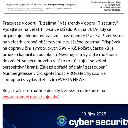
Pracujete v oboru IT, zajímají vás trendy v oboru IT security?
Vydejte se na veletrh it-sa ve středu 9. října 2019, kdy se
organizuje jednodenní zájezd s nástupem v Praze a Plzni. Vstup
na veletrh, drobné občerstveníje zajištěno zdarma! Příspěvek
na dopravu činí symbolických 399,– Kč. Počet účastníků je
omezen kapacitou autobusu. Neváhejte a využijte možnosti
dozvědět se něco nového v této rozrůstající se velmi
perspektivní branži. Zájezd pořádá oficiální zastoupení
NürnbergMesse v ČR, společnost PROveletrhy s.r.o. ve
spolupráci s vydavatelstvím AVERIA.NEWS.
Registrační formulář a detaily k zájezdu naleznete na
www.proveletrhy.cz/zajezdy/
.