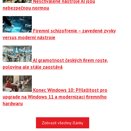
Neschválené nástroje AI jsou
nebezpečnou normou
Firemní schizofrenie – zavedené zvyky
versus moderní nástroje
AI gramotnost českých firem roste,
polovina ale stále zaostává
Konec Windows 10: Příležitost pro
upgrade na Windows 11 a modernizaci firemního
hardwaru
Zobrazit všechny články