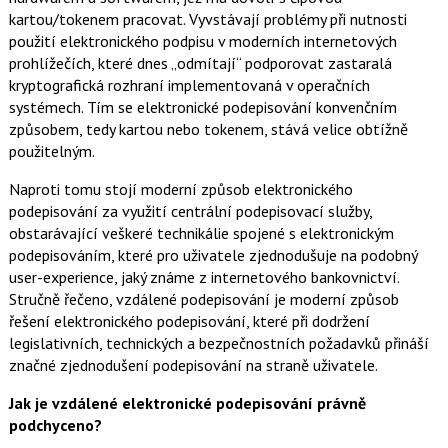
kartou/tokenem pracovat. Vyvstávají problémy při nutnosti
použití elektronického podpisu v moderních internetových
prohlížečích, které dnes „odmítají“ podporovat zastaralá
kryptografická rozhraní implementovaná v operačních
systémech. Tím se elektronické podepisování konvenčním
způsobem, tedy kartou nebo tokenem, stává velice obtížně
použitelným.
Naproti tomu stojí moderní způsob elektronického
podepisování za využití centrální podepisovací služby,
obstarávající veškeré technikálie spojené s elektronickým
podepisováním, které pro uživatele zjednodušuje na podobný
user-experience, jaký známe z internetového bankovnictví.
Stručně řečeno, vzdálené podepisování je moderní způsob
řešení elektronického podepisování, které při dodržení
legislativních, technických a bezpečnostních požadavků přináší
značné zjednodušení podepisování na straně uživatele.
Jak je vzdálené elektronické podepisování právně
podchyceno?