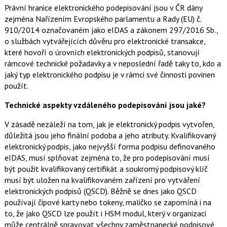
Právní hranice elektronického podepisování jsou v ČR dány
zejména Nařízením Evropského parlamentu a Rady (EU) č.
910/2014 označovaném jako eIDAS a zákonem 297/2016 Sb.,
o službách vytvářejících důvěru pro elektronické transakce,
které hovoří o úrovních elektronických podpisů, stanovují
rámcové technické požadavky a v neposlední řadě taky to, kdo a
jaký typ elektronického podpisu je v rámci své činnosti povinen
použít.
Technické aspekty vzdáleného podepisování jsou jaké?
V zásadě nezáleží na tom, jak je elektronický podpis vytvořen,
důležitá jsou jeho finální podoba a jeho atributy. Kvalifikovaný
elektronický podpis, jako nejvyšší forma podpisu definovaného
eIDAS, musí splňovat zejména to, že pro podepisování musí
být použit kvalifikovaný certifikát a soukromý podpisový klíč
musí být uložen na kvalifikovaném zařízení pro vytváření
elektronických podpisů (QSCD). Běžně se dnes jako QSCD
používají čipové karty nebo tokeny, maličko se zapomíná i na
to, že jako QSCD lze použít i HSM modul, který v organizaci
může centrálně spravovat všechny zaměstnanecké podpisové