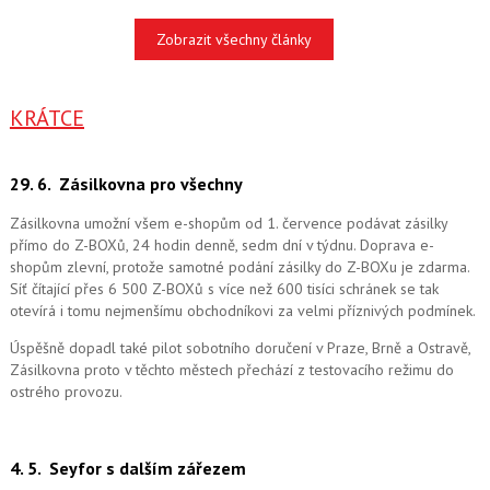
Zobrazit všechny články
KRÁTCE
29. 6.
Zásilkovna pro všechny
Zásilkovna umožní všem e-shopům od 1. července podávat zásilky
přímo do Z-BOXů, 24 hodin denně, sedm dní v týdnu. Doprava e-
shopům zlevní, protože samotné podání zásilky do Z-BOXu je zdarma.
Síť čítající přes 6 500 Z-BOXů s více než 600 tisíci schránek se tak
otevírá i tomu nejmenšímu obchodníkovi za velmi příznivých podmínek.
Úspěšně dopadl také pilot sobotního doručení v Praze, Brně a Ostravě,
Zásilkovna proto v těchto městech přechází z testovacího režimu do
ostrého provozu.
4. 5.
Seyfor s dalším zářezem