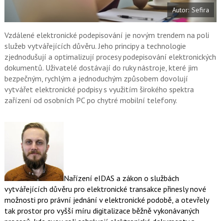
b
X
Autor: Sefira
o
o
k
u
Vzdálené elektronické podepisování je novým trendem na poli
služeb vytvářejících důvěru. Jeho principy a technologie
zjednodušují a optimalizují procesy podepisování elektronických
dokumentů. Uživatelé dostávají do ruky nástroje, které jim
bezpečným, rychlým a jednoduchým způsobem dovolují
vytvářet elektronické podpisy s využitím širokého spektra
zařízení od osobních PC po chytré mobilní telefony.
Nařízení eIDAS a zákon o službách
vytvářejících důvěru pro elektronické transakce přinesly nové
možnosti pro právní jednání v elektronické podobě, a otevřely
tak prostor pro vyšší míru digitalizace běžně vykonávaných