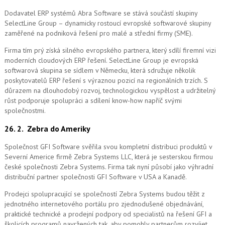
Dodavatel ERP systémů Abra Software se stává součástí skupiny
SelectLine Group – dynamicky rostoucí evropské softwarové skupiny
zaměřené na podniková řešení pro malé a střední firmy (SME).
Firma tím prý získá silného evropského partnera, který sdílí firemní vizi
moderních cloudových ERP řešení.
SelectLine Group je evropská
softwarová skupina se sídlem v Německu, která sdružuje několik
poskytovatelů ERP řešení s výraznou pozicí na regionálních trzích. S
důrazem na dlouhodobý rozvoj, technologickou vyspělost a udržitelný
růst podporuje spolupráci a sdílení know-how napříč svými
společnostmi.
26. 2.
Zebra do Ameriky
Společnost GFI Software svěřila svou kompletní distribuci produktů v
Severní Americe firmě Zebra Systems LLC, která je sesterskou firmou
české společnosti Zebra Systems. Firma tak nyní působí jako výhradní
distribuční partner společnosti GFI Software v USA a Kanadě.
Prodejci spolupracující se společností Zebra Systems budou těžit z
jednotného internetového portálu pro zjednodušené objednávání,
praktické technické a prodejní podpory od specialistů na řešení GFI a
školicích programů navržených tak, aby pomohly partnerům rozvíjet