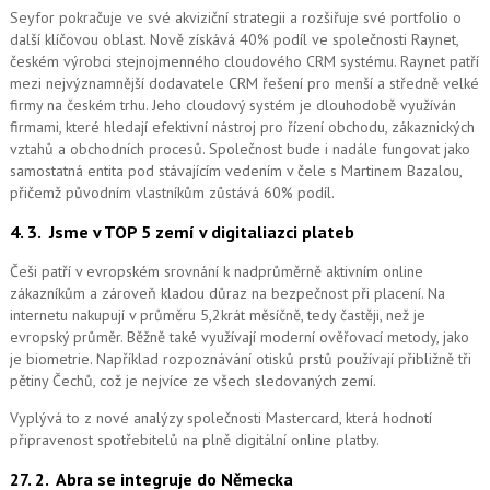
Seyfor pokračuje ve své akviziční strategii a rozšiřuje své portfolio o
další klíčovou oblast. Nově získává 40% podíl ve společnosti Raynet,
českém výrobci stejnojmenného cloudového CRM systému.
Raynet patří
mezi nejvýznamnější dodavatele CRM řešení pro menší a středně velké
firmy na českém trhu. Jeho cloudový systém je dlouhodobě využíván
firmami, které hledají efektivní nástroj pro řízení obchodu, zákaznických
vztahů a obchodních procesů. Společnost bude i nadále fungovat jako
samostatná entita pod stávajícím vedením v čele s Martinem Bazalou,
přičemž původním vlastníkům zůstává 60% podíl.
4. 3.
Jsme v TOP 5 zemí v digitaliazci plateb
Češi patří v evropském srovnání k nadprůměrně aktivním online
zákazníkům a zároveň kladou důraz na bezpečnost při placení. Na
internetu nakupují v průměru 5,2krát měsíčně, tedy častěji, než je
evropský průměr. Běžně také využívají moderní ověřovací metody, jako
je biometrie. Například rozpoznávání otisků prstů používají přibližně tři
pětiny Čechů, což je nejvíce ze všech sledovaných zemí.
Vyplývá to z nové analýzy společnosti Mastercard, která hodnotí
připravenost spotřebitelů na plně digitální online platby.
27. 2.
Abra se integruje do Německa