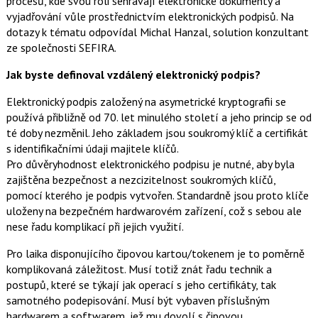
procesů, kde svou roli sehrávají elektronické dokumenty a
vyjadřování vůle prostřednictvím elektronických podpisů. Na
dotazy k tématu odpovídal Michal Hanzal, solution konzultant
ze společnosti SEFIRA.
Jak byste definoval vzdálený elektronický podpis?
Elektronický podpis založený na asymetrické kryptografii se
používá přibližně od 70. let minulého století a jeho princip se od
té doby nezměnil. Jeho základem jsou soukromý klíč a certifikát
s identifikačními údaji majitele klíčů.
Pro důvěryhodnost elektronického podpisu je nutné, aby byla
zajištěna bezpečnost a nezcizitelnost soukromých klíčů,
pomocí kterého je podpis vytvořen. Standardně jsou proto klíče
uloženy na bezpečném hardwarovém zařízení, což s sebou ale
nese řadu komplikací při jejich využití.
Pro laika disponujícího čipovou kartou/tokenem je to poměrně
komplikovaná záležitost. Musí totiž znát řadu technik a
postupů, které se týkají jak operací s jeho certifikáty, tak
samotného podepisování. Musí být vybaven příslušným
hardwarem a softwarem, jež mu dovolí s čipovou