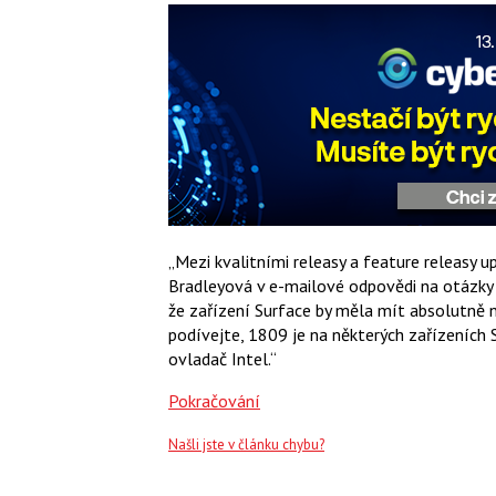
„Mezi kvalitními releasy a feature releasy u
Bradleyová v e-mailové odpovědi na otázky
že zařízení Surface by měla mít absolutně n
podívejte, 1809 je na některých zařízeních
ovladač Intel.“
Pokračování
Našli jste v článku chybu?