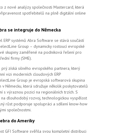
to z nové analýzy společnosti Mastercard, která
řipravenost spotřebitelů na plně digitální online
bra se integruje do Německa
l ERP systémů Abra Software se stává součástí
SelectLine Group – dynamicky rostoucí evropské
vé skupiny zaměřené na podniková řešení pro
řední firmy (SME).
 prý získá silného evropského partnera, který
remní vizi moderních cloudových ERP
electLine Group je evropská softwarová skupina
m v Německu, která sdružuje několik poskytovatelů
í s výraznou pozicí na regionálních trzích. S
na dlouhodobý rozvoj, technologickou vyspělost
elný růst podporuje spolupráci a sdílení know-how
vými společnostmi.
ebra do Ameriky
st GFI Software svěřila svou kompletní distribuci