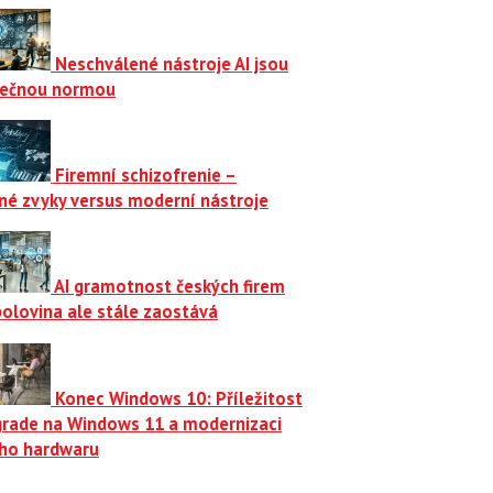
Neschválené nástroje AI jsou
ečnou normou
Firemní schizofrenie –
né zvyky versus moderní nástroje
AI gramotnost českých firem
polovina ale stále zaostává
Konec Windows 10: Příležitost
grade na Windows 11 a modernizaci
ího hardwaru