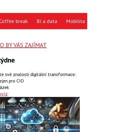
Coffee break
BI a data
Mobilita
Cloud
Hardwa
 BY VÁS ZAJÍMAT
týdne
te své znalosti digitální transformace:
ejen pro CIO
ázek
kvíz