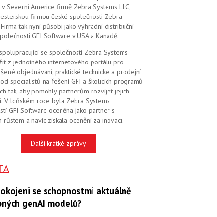
 v Severní Americe firmě Zebra Systems LLC,
 sesterskou firmou české společnosti Zebra
Firma tak nyní působí jako výhradní distribuční
společnosti GFI Software v USA a Kanadě.
 spolupracující se společností Zebra Systems
žit z jednotného internetového portálu pro
šené objednávání, praktické technické a prodejní
od specialistů na řešení GFI a školicích programů
ch tak, aby pomohly partnerům rozvíjet jejich
í. V loňském roce byla Zebra Systems
stí GFI Software oceněna jako partner s
 růstem a navíc získala ocenění za inovaci.
Další krátké zprávy
TA
pokojeni se schopnostmi aktuálně
pných genAI modelů?