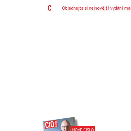
;
Objednejte si nejnovější vydání m
NOVÉ ČÍSLO