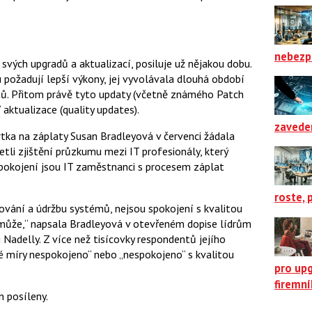
nebezp
 svých upgradů a aktualizací, posiluje už nějakou dobu.
požadují lepší výkony, jej vyvolávala dlouhá období
ů. Přitom právě tyto updaty (včetně známého Patch
 aktualizace (quality updates).
zavede
tka na záplaty Susan Bradleyová v červenci žádala
etli zjištění průzkumu mezi IT profesionály, který
spokojení jsou IT zaměstnanci s procesem záplat
roste, 
atování a údržbu systémů, nejsou spokojení s kvalitou
nemůže,“ napsala Bradleyová v otevřeném dopise lídrům
 Nadelly. Z více než tisícovky respondentů jejího
 míry nespokojeno“ nebo „nespokojeno“ s kvalitou
pro up
firemn
n posíleny.