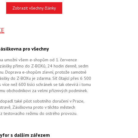
Zobrazit všechny články
CE
ásilkovna pro všechny
na umožní všem e-shopům od 1. července
zásilky přímo do Z-BOXů, 24 hodin denně, sedm
dnu. Doprava e-shopům zlevní, protože samotné
silky do Z-BOXu je zdarma. Síť čítající přes 6 500
více než 600 tisíci schránek se tak otevírá i tomu
mu obchodníkovi za velmi příznivých podmínek.
dopadl také pilot sobotního doručení v Praze,
stravě, Zásilkovna proto v těchto městech
 z testovacího režimu do ostrého provozu.
yfor s dalším zářezem