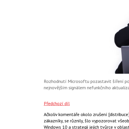
Rozhodnutí Microsoftu pozastavit šíření p
nejnovějším signálem nefunkčního aktualiza
Předchozí díl
Ačkoliv komentáře okolo zrušení [distribuce
zákazníky, se různily, šlo vypozorovat všeo
Windows 10 a strategii jejich tvůrce v oblas