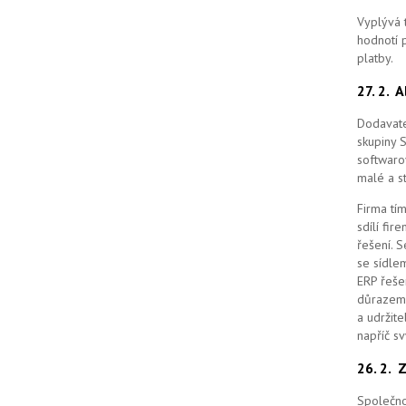
Vyplývá 
hodnotí p
platby.
27. 2.
A
Dodavate
skupiny 
softwaro
malé a st
Firma tím
sdílí fi
řešení.
S
se sídle
ERP řešen
důrazem 
a udržit
napříč s
26. 2.
Z
Společno