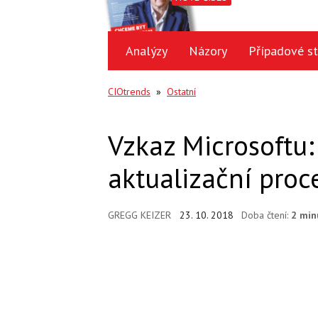
Analýzy
Názory
Případové st
CIOtrends
»
Ostatní
Vzkaz Microsoftu:
aktualizační proce
GREGG KEIZER
23. 10. 2018
Doba čtení:
2 min