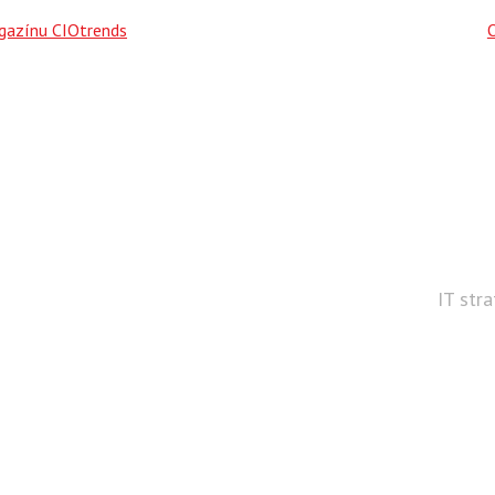
agazínu CIOtrends
IT str