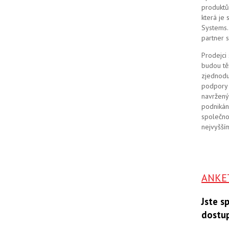
produktů
která je
Systems. 
partner 
Prodejci
budou tě
zjednodu
podpory 
navržený
podnikán
společno
nejvyšším
ANKE
Jste s
dostu