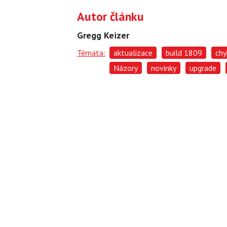
Autor článku
Gregg Keizer
Témata:
aktualizace
build 1809
chy
Názory
novinky
upgrade