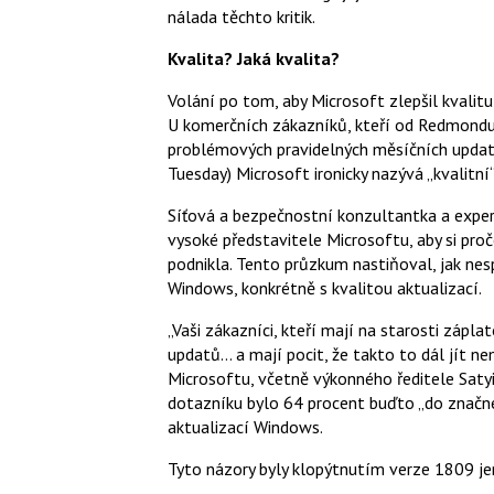
nálada těchto kritik.
Kvalita? Jaká kvalita?
Volání po tom, aby Microsoft zlepšil kvalitu
U komerčních zákazníků, kteří od Redmondu 
problémových pravidelných měsíčních updat
Tuesday) Microsoft ironicky nazývá „kvalitní“
Síťová a bezpečnostní konzultantka a exper
vysoké představitele Microsoftu, aby si proč
podnikla. Tento průzkum nastiňoval, jak ne
Windows, konkrétně s kvalitou aktualizací.
„Vaši zákazníci, kteří mají na starosti zápl
updatů… a mají pocit, že takto to dál jít 
Microsoftu, včetně výkonného ředitele Satyi
dotazníku bylo 64 procent buďto „do značné
aktualizací Windows.
Tyto názory byly klopýtnutím verze 1809 je