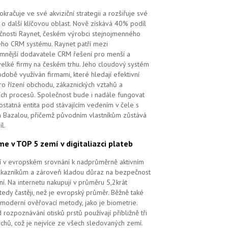
kračuje ve své akviziční strategii a rozšiřuje své
 o další klíčovou oblast. Nově získává 40% podíl
čnosti Raynet, českém výrobci stejnojmenného
ého CRM systému.
Raynet patří mezi
mnější dodavatele CRM řešení pro menší a
velké firmy na českém trhu. Jeho cloudový systém
době využíván firmami, které hledají efektivní
pro řízení obchodu, zákaznických vztahů a
ch procesů. Společnost bude i nadále fungovat
ostatná entita pod stávajícím vedením v čele s
 Bazalou, přičemž původním vlastníkům zůstává
l.
me v TOP 5 zemí v digitaliazci plateb
ří v evropském srovnání k nadprůměrně aktivním
ákazníkům a zároveň kladou důraz na bezpečnost
ní. Na internetu nakupují v průměru 5,2krát
tedy častěji, než je evropský průměr. Běžně také
 moderní ověřovací metody, jako je biometrie.
 rozpoznávání otisků prstů používají přibližně tři
echů, což je nejvíce ze všech sledovaných zemí.