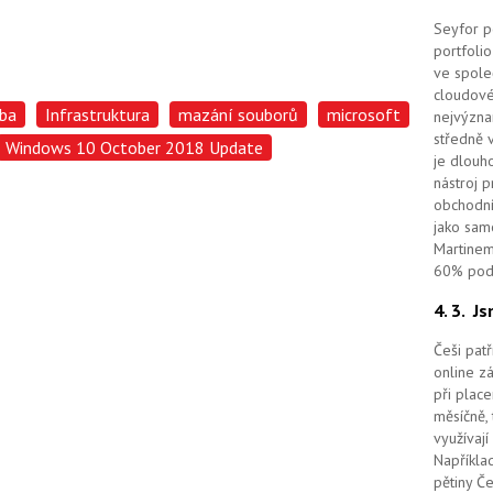
Seyfor po
portfolio
ve spole
cloudov
ba
Infrastruktura
mazání souborů
microsoft
nejvýzna
středně 
Windows 10 October 2018 Update
je dlouho
nástroj 
obchodní
jako sam
Martinem
60% podí
4. 3.
Js
Češi pat
online z
při place
měsíčně, 
využívají
Například
pětiny Č