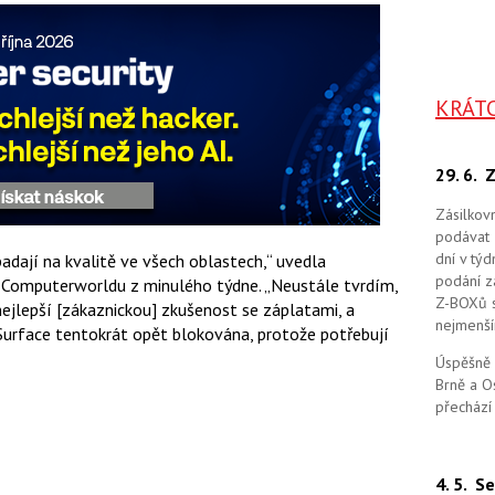
KRÁT
29. 6.
Z
Zásilkov
podávat 
dní v tý
padají na kvalitě ve všech oblastech,“ uvedla
podání zá
 Computerworldu z minulého týdne. „Neustále tvrdím,
Z-BOXů s 
ejlepší [zákaznickou] zkušenost se záplatami, a
nejmenší
 Surface tentokrát opět blokována, protože potřebují
Úspěšně 
Brně a O
přechází
4. 5.
Se