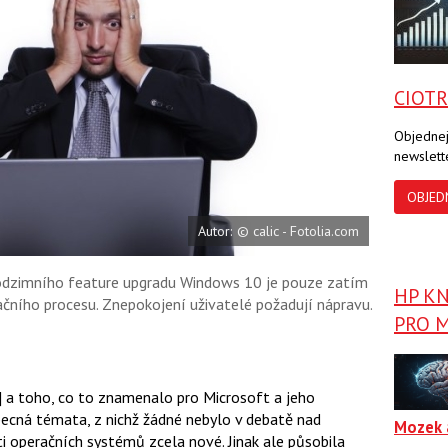
a
a
F
s
a
í
c
t
e
i
b
X
CIOT
o
o
k
Objednej
u
newslett
OBJED
Autor: © calic - Fotolia.com
odzimního feature upgradu Windows 10 je pouze zatím
HP K
čního procesu. Znepokojení uživatelé požadují nápravu.
PRO M
] a toho, co to znamenalo pro Microsoft a jeho
becná témata, z nichž žádné nebylo v debatě nad
Mozek 
ti operačních systémů zcela nové. Jinak ale působila