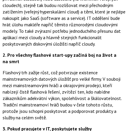
cloudech), stejně tak budou rozlišovat mezi přechodným
zatížením (veřejný hyperskalární cloud) a těmi, které je nejlépe
nakoupit jako SaaS (software as a service). IT oddělení bude
hrát úlohu makléře napříč těmito různorodými cloudovými
modely. To také zvýrazní potřebu jednoduchého přesunu dat
aplikací mezi cloudy a hlavně stejných funkcionalit
poskytovaných diskovými úložišti napříč cloudy.
2. Pro všechny flashové start-upy začíná boj na život a
na smrt
Flashový trh zažije růst, což potvrzuje existence
mainstreamových datových úložišť pro velké firmy. V souboji
mezi mainstreamovými hráči a okrajovými prodejci, kteří
nabízejí čistě flashová řešení, zvítězí ten, kdo nabídne
zákazníkům adekvátní výkon, spolehlivost a škálovatelnost.
Tradiční mainstreamoví hráči budou v čele tohoto růstu,
protože jsou schopni poskytovat a podporovat produkty a
služby na celém světě.
3. Pokud pracujete v IT, poskytujete služby