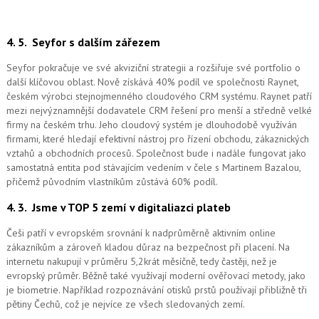
4. 5.
Seyfor s dalším zářezem
Seyfor pokračuje ve své akviziční strategii a rozšiřuje své portfolio o
další klíčovou oblast. Nově získává 40% podíl ve společnosti Raynet,
českém výrobci stejnojmenného cloudového CRM systému.
Raynet patří
mezi nejvýznamnější dodavatele CRM řešení pro menší a středně velké
firmy na českém trhu. Jeho cloudový systém je dlouhodobě využíván
firmami, které hledají efektivní nástroj pro řízení obchodu, zákaznických
vztahů a obchodních procesů. Společnost bude i nadále fungovat jako
samostatná entita pod stávajícím vedením v čele s Martinem Bazalou,
přičemž původním vlastníkům zůstává 60% podíl.
4. 3.
Jsme v TOP 5 zemí v digitaliazci plateb
Češi patří v evropském srovnání k nadprůměrně aktivním online
zákazníkům a zároveň kladou důraz na bezpečnost při placení. Na
internetu nakupují v průměru 5,2krát měsíčně, tedy častěji, než je
evropský průměr. Běžně také využívají moderní ověřovací metody, jako
je biometrie. Například rozpoznávání otisků prstů používají přibližně tři
pětiny Čechů, což je nejvíce ze všech sledovaných zemí.