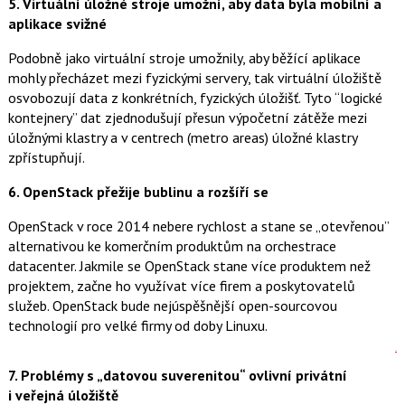
5. Virtuální úložné stroje umožní, aby data byla mobilní a
aplikace svižné
Podobně jako virtuální stroje umožnily, aby běžící aplikace
mohly přecházet mezi fyzickými servery, tak virtuální úložiště
osvobozují data z konkrétních, fyzických úložišť. Tyto “logické
kontejnery” dat zjednodušují přesun výpočetní zátěže mezi
úložnými klastry a v centrech (metro areas) úložné klastry
zpřístupňují.
6. OpenStack přežije bublinu a rozšíří se
OpenStack v roce 2014 nebere rychlost a stane se „otevřenou”
alternativou ke komerčním produktům na orchestrace
datacenter. Jakmile se OpenStack stane více produktem než
projektem, začne ho využívat více firem a poskytovatelů
služeb. OpenStack bude nejúspěšnější open-sourcovou
technologií pro velké firmy od doby Linuxu.
G+
7. Problémy s „datovou suverenitou“ ovlivní privátní
i veřejná úložiště