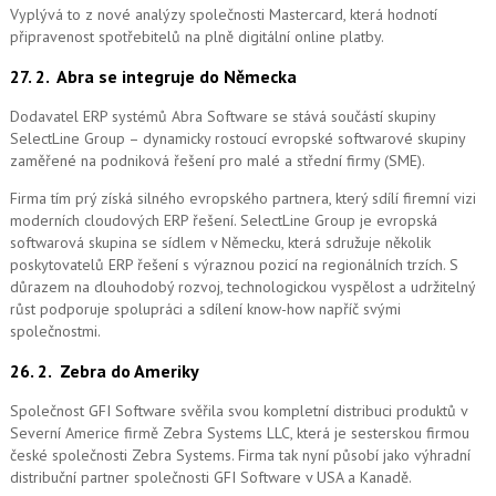
Vyplývá to z nové analýzy společnosti Mastercard, která hodnotí
připravenost spotřebitelů na plně digitální online platby.
27. 2.
Abra se integruje do Německa
Dodavatel ERP systémů Abra Software se stává součástí skupiny
SelectLine Group – dynamicky rostoucí evropské softwarové skupiny
zaměřené na podniková řešení pro malé a střední firmy (SME).
Firma tím prý získá silného evropského partnera, který sdílí firemní vizi
moderních cloudových ERP řešení.
SelectLine Group je evropská
softwarová skupina se sídlem v Německu, která sdružuje několik
poskytovatelů ERP řešení s výraznou pozicí na regionálních trzích. S
důrazem na dlouhodobý rozvoj, technologickou vyspělost a udržitelný
růst podporuje spolupráci a sdílení know-how napříč svými
společnostmi.
26. 2.
Zebra do Ameriky
Společnost GFI Software svěřila svou kompletní distribuci produktů v
Severní Americe firmě Zebra Systems LLC, která je sesterskou firmou
české společnosti Zebra Systems. Firma tak nyní působí jako výhradní
distribuční partner společnosti GFI Software v USA a Kanadě.