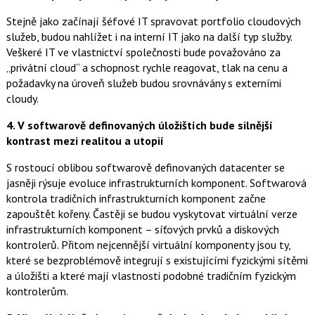
Stejně jako začínají šéfové IT spravovat portfolio cloudových
služeb, budou nahlížet i na interní IT jako na další typ služby.
Veškeré IT ve vlastnictví společnosti bude považováno za
„privátní cloud“ a schopnost rychle reagovat, tlak na cenu a
požadavky na úroveň služeb budou srovnávány s externími
cloudy.
4. V softwarově definovaných úložištích bude silnější
kontrast mezi realitou a utopií
S rostoucí oblibou softwarově definovaných datacenter se
jasněji rýsuje evoluce infrastrukturních komponent. Softwarová
kontrola tradičních infrastrukturních komponent začne
zapouštět kořeny. Častěji se budou vyskytovat virtuální verze
infrastrukturních komponent – síťových prvků a diskových
kontrolerů. Přitom nejcennější virtuální komponenty jsou ty,
které se bezproblémově integrují s existujícími fyzickými sítěmi
a úložišti a které mají vlastnosti podobné tradičním fyzickým
kontrolerům.