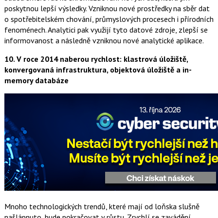
poskytnou lepší výsledky. Vzniknou nové prostředky na sběr dat
o spotřebitelském chování, průmyslových procesech i přírodních
fenoménech. Analytici pak využijí tyto datové zdroje, zlepší se
informovanost a následně vzniknou nové analytické aplikace.
10. V roce 2014 naberou rychlost: klastrová úložiště,
konvergovaná infrastruktura, objektová úložiště a in-
memory databáze
Mnoho technologických trendů, které mají od loňska slušně
našlápnuto, bude pokračovat v růstu. Zrychlí se zavádění