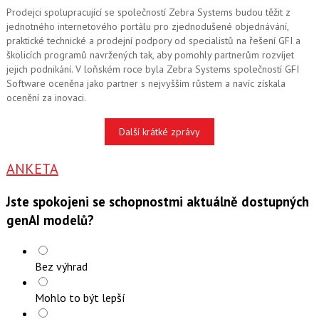
Prodejci spolupracující se společností Zebra Systems budou těžit z
jednotného internetového portálu pro zjednodušené objednávání,
praktické technické a prodejní podpory od specialistů na řešení GFI a
školicích programů navržených tak, aby pomohly partnerům rozvíjet
jejich podnikání. V loňském roce byla Zebra Systems společností GFI
Software oceněna jako partner s nejvyšším růstem a navíc získala
ocenění za inovaci.
Další krátké zprávy
ANKETA
Jste spokojeni se schopnostmi aktuálně dostupných
genAI modelů?
Bez výhrad
Mohlo to být lepší