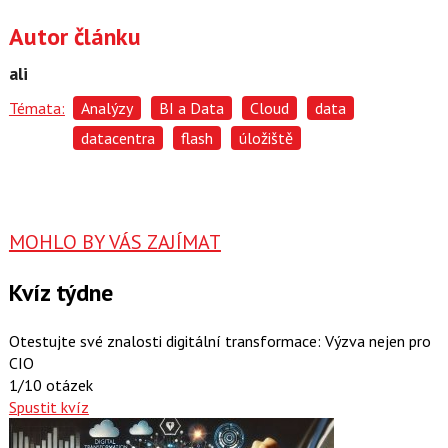
Autor článku
ali
Témata:
Analýzy
BI a Data
Cloud
data
datacentra
flash
úložiště
MOHLO BY VÁS ZAJÍMAT
Kvíz týdne
Otestujte své znalosti digitální transformace: Výzva nejen pro
CIO
1/10 otázek
Spustit kvíz