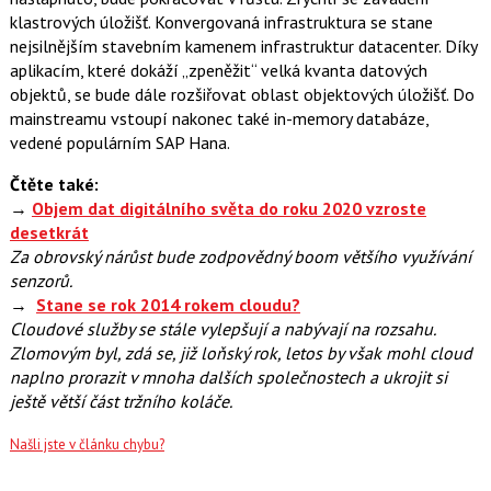
klastrových úložišť. Konvergovaná infrastruktura se stane
nejsilnějším stavebním kamenem infrastruktur datacenter. Díky
aplikacím, které dokáží „zpeněžit“ velká kvanta datových
objektů, se bude dále rozšiřovat oblast objektových úložišť. Do
mainstreamu vstoupí nakonec také in-memory databáze,
vedené populárním SAP Hana.
Čtěte také:
→
Objem dat digitálního světa do roku 2020 vzroste
desetkrát
Za obrovský nárůst bude zodpovědný boom většího využívání
senzorů.
→
Stane se rok 2014 rokem cloudu?
Cloudové služby se stále vylepšují a nabývají na rozsahu.
Zlomovým byl, zdá se, již loňský rok, letos by však mohl cloud
naplno prorazit v mnoha dalších společnostech a ukrojit si
ještě větší část tržního koláče.
Našli jste v článku chybu?