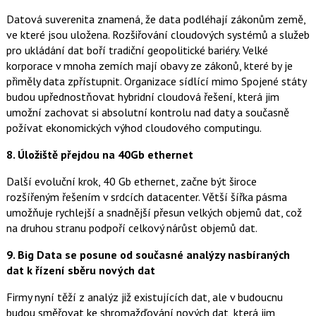
Datová suverenita znamená, že data podléhají zákonům země,
ve které jsou uložena. Rozšiřování cloudových systémů a služeb
pro ukládání dat boří tradiční geopolitické bariéry. Velké
korporace v mnoha zemích mají obavy ze zákonů, které by je
přiměly data zpřístupnit. Organizace sídlící mimo Spojené státy
budou upřednostňovat hybridní cloudová řešení, která jim
umožní zachovat si absolutní kontrolu nad daty a současně
požívat ekonomických výhod cloudového computingu.
8. Úložiště přejdou na 40Gb ethernet
Další evoluční krok, 40 Gb ethernet, začne být široce
rozšířeným řešením v srdcích datacenter. Větší šířka pásma
umožňuje rychlejší a snadnější přesun velkých objemů dat, což
na druhou stranu podpoří celkový nárůst objemů dat.
9. Big Data se posune od současné analýzy nasbíraných
dat k řízení sběru nových dat
Firmy nyní těží z analýz již existujících dat, ale v budoucnu
budou směřovat ke shromažďování nových dat, která jim