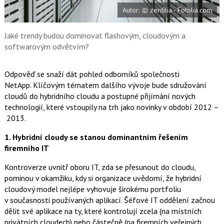
b
X
Autor: © zentilia - Fotolia.com
o
o
k
u
Jaké trendy budou dominovat flashovým, cloudovým a
softwarovým odvětvím?
Odpověď se snaží dát pohled odborníků společnosti
NetApp. Klíčovým tématem dalšího vývoje bude sdružování
cloudů do hybridního cloudu a postupné přijímání nových
technologií, které vstoupily na trh jako novinky v období 2012 –
2013.
1. Hybridní cloudy se stanou dominantním řešením
firemního IT
Kontroverze uvnitř oboru IT, zda se přesunout do cloudu,
pominou v okamžiku, kdy si organizace uvědomí, že hybridní
cloudový model nejlépe vyhovuje širokému portfoliu
v současnosti používaných aplikací. Šéfové IT oddělení začnou
dělit své aplikace na ty, které kontrolují zcela (na místních
privátních cloudech) nebo částečně (na firemních veřejných