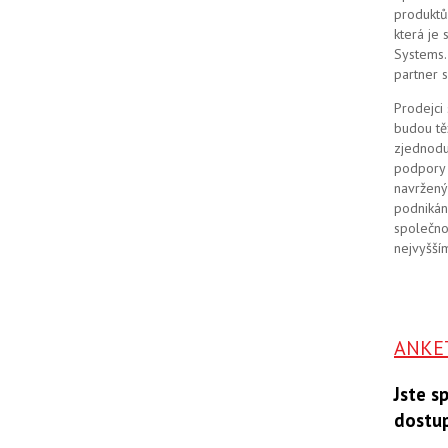
produktů
která je
Systems. 
partner 
Prodejci
budou tě
zjednodu
podpory 
navržený
podnikán
společno
nejvyšším
ANKE
Jste s
dostu