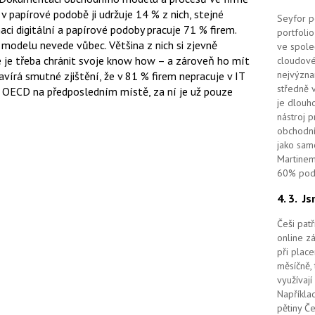
v papírové podobě ji udržuje 14 % z nich, stejné
Seyfor po
naci digitální a papírové podoby pracuje 71 % firem.
portfolio
odelu nevede vůbec. Většina z nich si zjevně
ve spole
 je třeba chránit svoje know how – a zároveň ho mít
cloudov
nejvýzna
avírá smutné zjištění, že v 81 % firem nepracuje v IT
středně 
ění OECD na předposledním místě, za ní je už pouze
je dlouho
nástroj 
obchodní
jako sam
Martinem
60% podí
4. 3.
Js
Češi pat
online z
při place
měsíčně, 
využívají
Například
pětiny Č