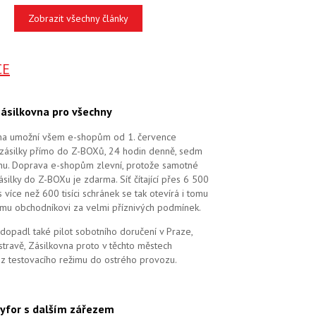
Zobrazit všechny články
CE
ásilkovna pro všechny
na umožní všem e-shopům od 1. července
zásilky přímo do Z-BOXů, 24 hodin denně, sedm
dnu. Doprava e-shopům zlevní, protože samotné
silky do Z-BOXu je zdarma. Síť čítající přes 6 500
více než 600 tisíci schránek se tak otevírá i tomu
mu obchodníkovi za velmi příznivých podmínek.
dopadl také pilot sobotního doručení v Praze,
stravě, Zásilkovna proto v těchto městech
 z testovacího režimu do ostrého provozu.
yfor s dalším zářezem