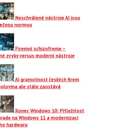
Neschválené nástroje AI jsou
ečnou normou
Firemní schizofrenie –
né zvyky versus moderní nástroje
AI gramotnost českých firem
polovina ale stále zaostává
Konec Windows 10: Příležitost
grade na Windows 11 a modernizaci
ího hardwaru