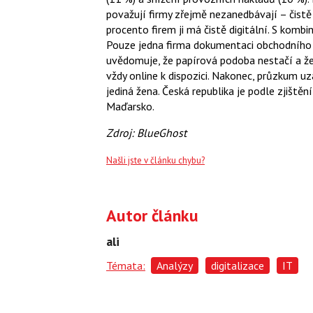
považují firmy zřejmě nezanedbávají – čistě 
procento firem ji má čistě digitální. S kombi
Pouze jedna firma dokumentaci obchodního m
uvědomuje, že papírová podoba nestačí a že
vždy online k dispozici. Nakonec, průzkum uz
jediná žena. Česká republika je podle zjišt
Maďarsko.
Zdroj: BlueGhost
Našli jste v článku chybu?
Autor článku
ali
Témata:
Analýzy
digitalizace
IT