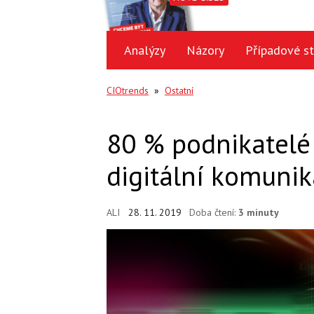
Analýzy
Názory
Případové st
CIOtrends
»
Ostatní
80 % podnikatelé 
digitální komunik
ALI
28. 11. 2019
Doba čtení:
3 minuty