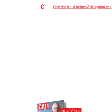
;
Objednejte si nejnovější vydání m
NOVÉ ČÍSLO