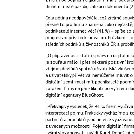
druhém místě pak digitalizaci dokumentů (2
Celá pětina neodpověděla, což zřejmě souvisí
přesně to pro firmu znamená. Jako nejčastějš
podnikatelé internet věcí (41 %) – spíše to
progresivní přístup k inovacím. Průzkum si 
středních podniků a živnostníků ČR a proběh
„O připravenosti státní správy na digitální
je zoufale málo. I přes některé pozitivní kro
zřejmě převládá špatná uživatelská zkušen
a uživatelsky přívětivá, nemůžeme mluvit 
digitální zemí, musí mít podnikatelé podmín
založení firmy na pár kliknutí po vyřízení da
digitální agentury BlueGhost.
„Překvapivý výsledek, že 41 % firem využívá
interpretací pojmu. Prakticky vycházíme z t
partnerů a produktů jsou nejvíce využívané.
z uvedených možností. Pojem digitální firma
svými slovy popsat,” uvádí Karel Dobeš, př