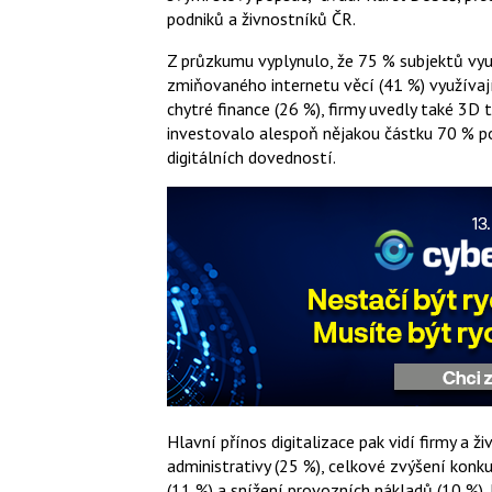
podniků a živnostníků ČR.
Z průzkumu vyplynulo, že 75 % subjektů vyu
zmiňovaného internetu věcí (41 %) využívají
chytré finance (26 %), firmy uvedly také 3D t
investovalo alespoň nějakou částku 70 % po
digitálních dovedností.
Hlavní přínos digitalizace pak vidí firmy a ži
administrativy (25 %), celkové zvýšení kon
(11 %) a snížení provozních nákladů (10 %