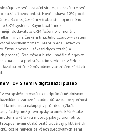
kračuje ve své akviziční strategii a rozšiřuje své
 o další klíčovou oblast. Nově získává 40% podíl
čnosti Raynet, českém výrobci stejnojmenného
ého CRM systému.
Raynet patří mezi
mnější dodavatele CRM řešení pro menší a
velké firmy na českém trhu. Jeho cloudový systém
době využíván firmami, které hledají efektivní
pro řízení obchodu, zákaznických vztahů a
ch procesů. Společnost bude i nadále fungovat
ostatná entita pod stávajícím vedením v čele s
 Bazalou, přičemž původním vlastníkům zůstává
l.
me v TOP 5 zemí v digitaliazci plateb
ří v evropském srovnání k nadprůměrně aktivním
ákazníkům a zároveň kladou důraz na bezpečnost
ní. Na internetu nakupují v průměru 5,2krát
tedy častěji, než je evropský průměr. Běžně také
 moderní ověřovací metody, jako je biometrie.
 rozpoznávání otisků prstů používají přibližně tři
echů, což je nejvíce ze všech sledovaných zemí.