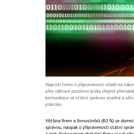
Naproti tomu o připravenosti úřadů na takov
přes některé pozitivní kroky zřejmě převlá
komunikace se státní správou snadná a uži
pokroku.
Většina firem a živnostníků (80 %) se domnív
správou, naopak o připravenosti státní spr
z nich. Pod pojmem digitální firma si pak př