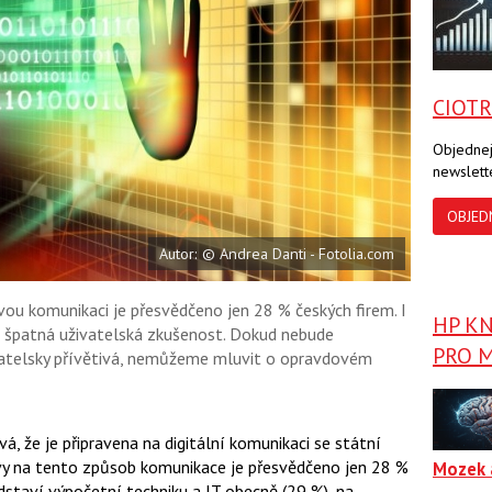
a
a
F
s
a
í
c
t
e
i
b
X
CIOT
o
o
k
Objednej
u
newslett
OBJED
Autor: © Andrea Danti - Fotolia.com
ou komunikaci je přesvědčeno jen 28 % českých firem. I
HP K
dá špatná uživatelská zkušenost. Dokud nebude
PRO M
vatelsky přívětivá, nemůžeme mluvit o opravdovém
á, že je připravena na digitální komunikaci se státní
ávy na tento způsob komunikace je přesvědčeno jen 28 %
Mozek 
edstaví výpočetní techniku a IT obecně (29 %), na