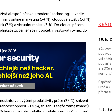
žívá alespoň nějakou moderní technologii – vedle
 firmy online marketing (34 %), cloudové služby (33 %),
KRÁT
isk (7 %) a virtuální realitu (5 %). Do cloudu přitom
dnikatelů, téměř stejný počet investoval rovněž do
29. 6.
Z
Zásilkov
podávat 
dní v tý
podání zá
Z-BOXů s 
nejmenší
Úspěšně 
Brně a O
přechází
vnostníci ve zvýšení produktivity práce (27 %), snížení
kurenceschopnosti (14 %), snížení zátěže zaměstnanců
4. 5.
Se
). Dokumentaci obchodního modelu a procesů ve firmě