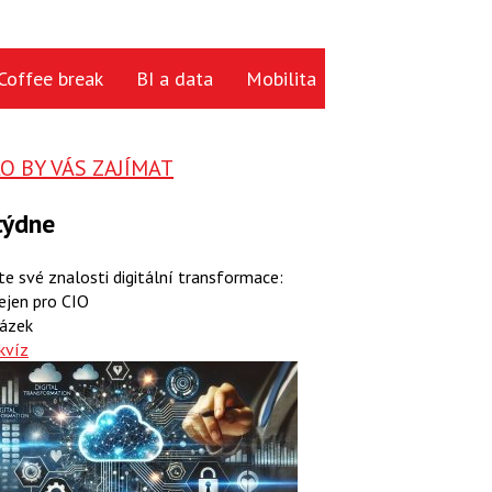
Coffee break
BI a data
Mobilita
Cloud
Hardwa
 BY VÁS ZAJÍMAT
týdne
te své znalosti digitální transformace:
ejen pro CIO
ázek
kvíz