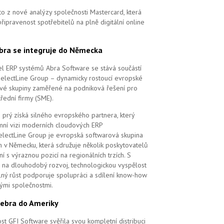
to z nové analýzy společnosti Mastercard, která
řipravenost spotřebitelů na plně digitální online
bra se integruje do Německa
l ERP systémů Abra Software se stává součástí
SelectLine Group – dynamicky rostoucí evropské
vé skupiny zaměřené na podniková řešení pro
řední firmy (SME).
 prý získá silného evropského partnera, který
remní vizi moderních cloudových ERP
electLine Group je evropská softwarová skupina
m v Německu, která sdružuje několik poskytovatelů
í s výraznou pozicí na regionálních trzích. S
na dlouhodobý rozvoj, technologickou vyspělost
elný růst podporuje spolupráci a sdílení know-how
vými společnostmi.
ebra do Ameriky
st GFI Software svěřila svou kompletní distribuci