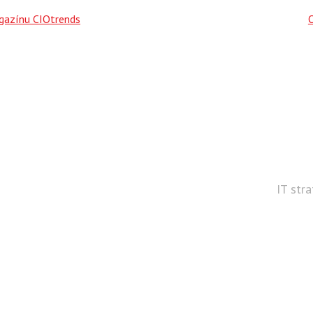
agazínu CIOtrends
IT str