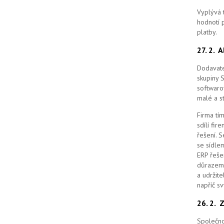
Vyplývá 
hodnotí p
platby.
27. 2.
A
Dodavate
skupiny 
softwaro
malé a st
Firma tím
sdílí fi
řešení.
S
se sídle
ERP řešen
důrazem 
a udržit
napříč s
26. 2.
Z
Společno