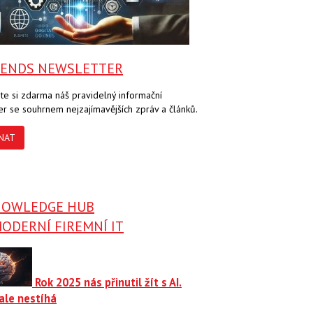
RENDS NEWSLETTER
te si zdarma náš pravidelný informační
er se souhrnem nejzajímavějších zpráv a článků.
NAT
NOWLEDGE HUB
ODERNÍ FIREMNÍ IT
Rok 2025 nás přinutil žít s AI.
ale nestíhá