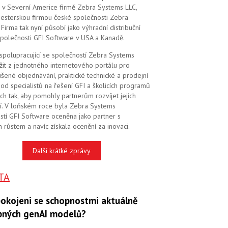
 v Severní Americe firmě Zebra Systems LLC,
 sesterskou firmou české společnosti Zebra
Firma tak nyní působí jako výhradní distribuční
společnosti GFI Software v USA a Kanadě.
 spolupracující se společností Zebra Systems
žit z jednotného internetového portálu pro
šené objednávání, praktické technické a prodejní
od specialistů na řešení GFI a školicích programů
ch tak, aby pomohly partnerům rozvíjet jejich
í. V loňském roce byla Zebra Systems
stí GFI Software oceněna jako partner s
 růstem a navíc získala ocenění za inovaci.
Další krátké zprávy
TA
pokojeni se schopnostmi aktuálně
pných genAI modelů?