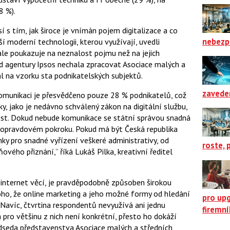
8 %).
 s tím, jak široce je vnímán pojem digitalizace a co
nebezp
í moderní technologii, kterou využívají, uvedli
 ale poukazuje na neznalost pojmu než na jejich
od agentury Ipsos nechala zpracovat Asociace malých a
l na vzorku sta podnikatelských subjektů.
zavede
 komunikaci je přesvědčeno pouze 28 % podnikatelů, což
ky, jako je nedávno schválený zákon na digitální službu,
ost. Dokud nebude komunikace se státní správou snadná
o opravdovém pokroku. Pokud má být Česká republika
ky pro snadné vyřízení veškeré administrativy, od
roste, 
ňového přiznání,” říká Lukáš Pilka, kreativní ředitel
 internet věcí, je pravděpodobně způsoben širokou
oho, že online marketing a jeho možné formy od hledání
pro up
 Navíc, čtvrtina respondentů nevyužívá ani jednu
firemn
 pro většinu z nich není konkrétní, přesto ho dokáží
edseda představenstva Asociace malých a středních