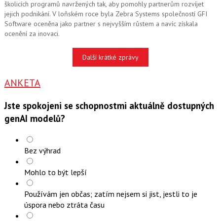
školicích programů navržených tak, aby pomohly partnerům rozvíjet
jejich podnikání. V loňském roce byla Zebra Systems společností GFI
Software oceněna jako partner s nejvyšším růstem a navíc získala
ocenění za inovaci.
Další krátké zprávy
ANKETA
Jste spokojeni se schopnostmi aktuálně dostupných
genAI modelů?
Bez výhrad
Mohlo to být lepší
Používám jen občas; zatím nejsem si jist, jestli to je
úspora nebo ztráta času