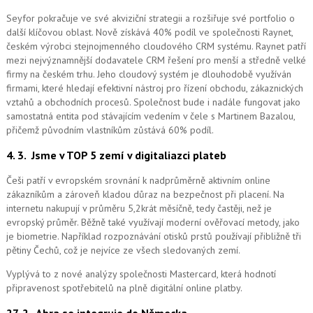
Seyfor pokračuje ve své akviziční strategii a rozšiřuje své portfolio o
další klíčovou oblast. Nově získává 40% podíl ve společnosti Raynet,
českém výrobci stejnojmenného cloudového CRM systému.
Raynet patří
mezi nejvýznamnější dodavatele CRM řešení pro menší a středně velké
firmy na českém trhu. Jeho cloudový systém je dlouhodobě využíván
firmami, které hledají efektivní nástroj pro řízení obchodu, zákaznických
vztahů a obchodních procesů. Společnost bude i nadále fungovat jako
samostatná entita pod stávajícím vedením v čele s Martinem Bazalou,
přičemž původním vlastníkům zůstává 60% podíl.
4. 3.
Jsme v TOP 5 zemí v digitaliazci plateb
Češi patří v evropském srovnání k nadprůměrně aktivním online
zákazníkům a zároveň kladou důraz na bezpečnost při placení. Na
internetu nakupují v průměru 5,2krát měsíčně, tedy častěji, než je
evropský průměr. Běžně také využívají moderní ověřovací metody, jako
je biometrie. Například rozpoznávání otisků prstů používají přibližně tři
pětiny Čechů, což je nejvíce ze všech sledovaných zemí.
Vyplývá to z nové analýzy společnosti Mastercard, která hodnotí
připravenost spotřebitelů na plně digitální online platby.