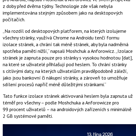
z doby před dvěma týdny. Technologie zde však nebyla
implementována stejným způsobem jako na desktopových
počítačích.
„Na rozdíl od desktopových platforem, na kterých izolujeme
všechny stránky, využívá Chrome na Androidu tenčí formu
izolace stránek, a chrání tak méně stránek, aby byla nadměrná
spotřeba paměti nižší,“ napsali Moshchuk a Anforowicz. „Izolace
stránek je zapnuta pouze pro stránky s vysokou hodnotou [dat],
na které se uživatelé přihlašují pod heslem. To chrání stránky
s citlivými daty, na kterých uživatelům pravděpodobně záleží,
jako jsou bankovní či nákupní stránky, a zároveň to umožňuje
sdílení procesů napříč méně důležitými stránkami.“
Tato funkce izolace stránek aktivovaná heslem byla zapnuta už
téměř pro všechny – podle Moshchuka a Anforowicze pro
99 procent uživatelů – na androidových zařízeních s minimálně
2 GB systémové paměti.