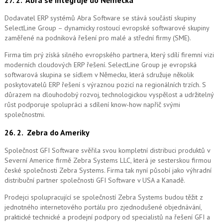
27. 2.
Abra se integruje do Německa
Dodavatel ERP systémů Abra Software se stává součástí skupiny
SelectLine Group – dynamicky rostoucí evropské softwarové skupiny
zaměřené na podniková řešení pro malé a střední firmy (SME).
Firma tím prý získá silného evropského partnera, který sdílí firemní vizi
moderních cloudových ERP řešení.
SelectLine Group je evropská
softwarová skupina se sídlem v Německu, která sdružuje několik
poskytovatelů ERP řešení s výraznou pozicí na regionálních trzích. S
důrazem na dlouhodobý rozvoj, technologickou vyspělost a udržitelný
růst podporuje spolupráci a sdílení know-how napříč svými
společnostmi.
26. 2.
Zebra do Ameriky
Společnost GFI Software svěřila svou kompletní distribuci produktů v
Severní Americe firmě Zebra Systems LLC, která je sesterskou firmou
české společnosti Zebra Systems. Firma tak nyní působí jako výhradní
distribuční partner společnosti GFI Software v USA a Kanadě.
Prodejci spolupracující se společností Zebra Systems budou těžit z
jednotného internetového portálu pro zjednodušené objednávání,
praktické technické a prodejní podpory od specialistů na řešení GFI a