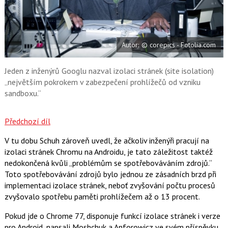
a
F
s
a
í
c
t
e
i
b
X
Autor: © corepics - Fotolia.com
o
o
k
u
Jeden z inženýrů Googlu nazval izolaci stránek (site isolation)
„největším pokrokem v zabezpečení prohlížečů od vzniku
sandboxu.“
Předchozí díl
V tu dobu Schuh zároveň uvedl, že ačkoliv inženýři pracují na
izolaci stránek Chromu na Androidu, je tato záležitost taktéž
nedokončená kvůli „problémům se spotřebováváním zdrojů.“
Toto spotřebovávání zdrojů bylo jednou ze zásadních brzd při
implementaci izolace stránek, neboť zvyšování počtu procesů
zvyšovalo spotřebu paměti prohlížečem až o 13 procent.
Pokud jde o Chrome 77, disponuje funkcí izolace stránek i verze
pro Android, napsali Moshchuk a Anforowicz ve svém příspěvku