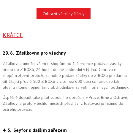
Zobrazit všechny články
KRÁTCE
29. 6.
Zásilkovna pro všechny
Zásilkovna umožní všem e-shopům od 1. července podávat zásilky
přímo do Z-BOXů, 24 hodin denně, sedm dní v týdnu. Doprava e-
shopům zlevní, protože samotné podání zásilky do Z-BOXu je zdarma.
Síť čítající přes 6 500 Z-BOXů s více než 600 tisíci schránek se tak
otevírá i tomu nejmenšímu obchodníkovi za velmi příznivých podmínek.
Úspěšně dopadl také pilot sobotního doručení v Praze, Brně a Ostravě,
Zásilkovna proto v těchto městech přechází z testovacího režimu do
ostrého provozu.
4. 5.
Seyfor s dalším zářezem