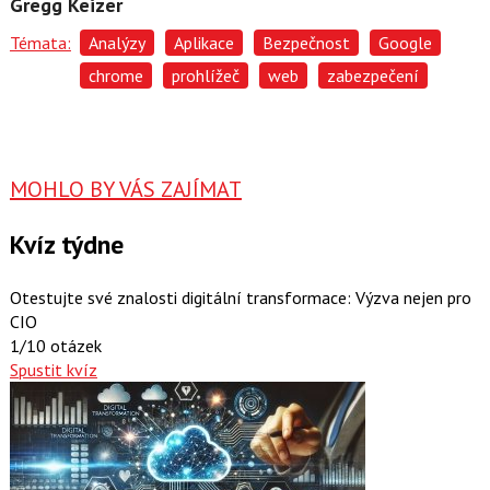
Gregg Keizer
Témata:
Analýzy
Aplikace
Bezpečnost
Google
chrome
prohlížeč
web
zabezpečení
MOHLO BY VÁS ZAJÍMAT
Kvíz týdne
Otestujte své znalosti digitální transformace: Výzva nejen pro
CIO
1/10 otázek
Spustit kvíz