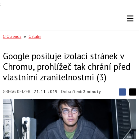
;
CIOtrends
»
Ostatní
Google posiluje izolaci stránek v
Chromu, prohlížeč tak chrání před
vlastními zranitelnostmi (3)
GREGG KEIZER
21. 11. 2019
Doba čtení:
2 minuty
S
S
S
d
d
d
í
í
í
l
l
e
e
l
j
j
t
e
t
e
e
t
n
n
a