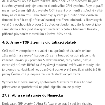
další klíčovou oblast. Nově získává 40% podíl ve společnosti Raynet,
českém výrobci stejnojmenného cloudového CRM systému.
Raynet patří
mezi nejvýznamnější dodavatele CRM řešení pro menší a středně velké
firmy na českém trhu. Jeho cloudový systém je dlouhodobě využíván
firmami, které hledají efektivní nástroj pro řízení obchodu, zákaznických
vztahů a obchodních procesů. Společnost bude i nadále fungovat jako
samostatná entita pod stávajícím vedením v čele s Martinem Bazalou,
přičemž původním vlastníkům zůstává 60% podíl.
4. 3.
Jsme v TOP 5 zemí v digitaliazci plateb
Češi patří v evropském srovnání k nadprůměrně aktivním online
zákazníkům a zároveň kladou důraz na bezpečnost při placení. Na
internetu nakupují v průměru 5,2krát měsíčně, tedy častěji, než je
evropský průměr. Běžně také využívají moderní ověřovací metody, jako
je biometrie. Například rozpoznávání otisků prstů používají přibližně tři
pětiny Čechů, což je nejvíce ze všech sledovaných zemí.
Vyplývá to z nové analýzy společnosti Mastercard, která hodnotí
připravenost spotřebitelů na plně digitální online platby.
27. 2.
Abra se integruje do Německa
Dodavatel ERP systémů Abra Software se stává součástí skupiny