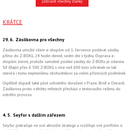
Zobrazit všechny články
KRÁTCE
29. 6.
Zásilkovna pro všechny
Zásilkovna umožní všem e-shopům od 1. července podávat zásilky
přímo do Z-BOXů, 24 hodin denně, sedm dní v týdnu. Doprava e-
shopům zlevní, protože samotné podání zásilky do Z-BOXu je zdarma.
Síť čítající přes 6 500 Z-BOXů s více než 600 tisíci schránek se tak
otevírá i tomu nejmenšímu obchodníkovi za velmi příznivých podmínek.
Úspěšně dopadl také pilot sobotního doručení v Praze, Brně a Ostravě,
Zásilkovna proto v těchto městech přechází z testovacího režimu do
ostrého provozu.
4. 5.
Seyfor s dalším zářezem
Seyfor pokračuje ve své akviziční strategii a rozšiřuje své portfolio o