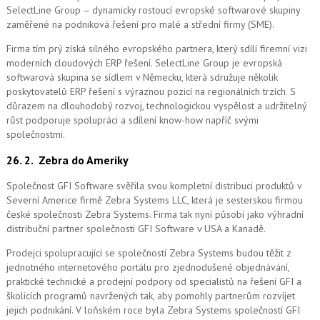
SelectLine Group – dynamicky rostoucí evropské softwarové skupiny
zaměřené na podniková řešení pro malé a střední firmy (SME).
Firma tím prý získá silného evropského partnera, který sdílí firemní vizi
moderních cloudových ERP řešení.
SelectLine Group je evropská
softwarová skupina se sídlem v Německu, která sdružuje několik
poskytovatelů ERP řešení s výraznou pozicí na regionálních trzích. S
důrazem na dlouhodobý rozvoj, technologickou vyspělost a udržitelný
růst podporuje spolupráci a sdílení know-how napříč svými
společnostmi.
26. 2.
Zebra do Ameriky
Společnost GFI Software svěřila svou kompletní distribuci produktů v
Severní Americe firmě Zebra Systems LLC, která je sesterskou firmou
české společnosti Zebra Systems. Firma tak nyní působí jako výhradní
distribuční partner společnosti GFI Software v USA a Kanadě.
Prodejci spolupracující se společností Zebra Systems budou těžit z
jednotného internetového portálu pro zjednodušené objednávání,
praktické technické a prodejní podpory od specialistů na řešení GFI a
školicích programů navržených tak, aby pomohly partnerům rozvíjet
jejich podnikání. V loňském roce byla Zebra Systems společností GFI