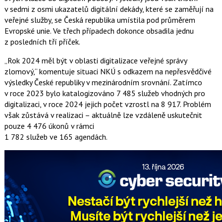
v sedmi z osmi ukazatelů digitální dekády, které se zaměřují na
veřejné služby, se Česká republika umístila pod průměrem
Evropské unie. Ve třech případech dokonce obsadila jednu
z posledních tří příček.
„Rok 2024 měl být v oblasti digitalizace veřejné správy
zlomový,“ komentuje situaci NKÚ s odkazem na nepřesvědčivé
výsledky České republiky v mezinárodním srovnání. Zatímco
v roce 2023 bylo katalogizováno 7 485 služeb vhodných pro
digitalizaci, v roce 2024 jejich počet vzrostl na 8 917. Problém
však zůstává v realizaci – aktuálně lze vzdáleně uskutečnit
pouze 4 476 úkonů v rámci
1 782 služeb ve 165 agendách.