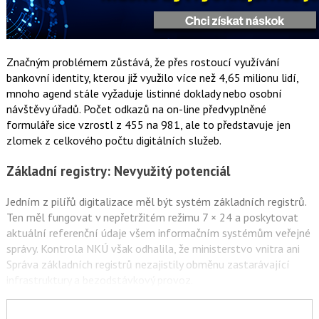
Značným problémem zůstává, že přes rostoucí využívání
bankovní identity, kterou již využilo více než 4,65 milionu lidí,
mnoho agend stále vyžaduje listinné doklady nebo osobní
návštěvy úřadů. Počet odkazů na on-line předvyplněné
formuláře sice vzrostl z 455 na 981, ale to představuje jen
zlomek z celkového počtu digitálních služeb.
Základní registry: Nevyužitý potenciál
Jedním z pilířů digitalizace měl být systém základních registrů.
Ten měl fungovat v nepřetržitém režimu 7 × 24 a poskytovat
aktuální referenční údaje všem informačním systémům veřejné
správy. Kontrola NKÚ však odhalila, že ministerstvo vnitra ani
Správa základních registrů nezajistily obměnu zastarávající
infrastruktury a bezodstávkový provoz.