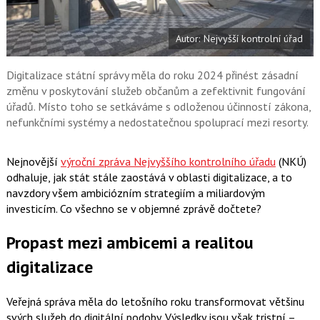
c
t
e
i
b
X
Autor: Nejvyšší kontrolní úřad
o
o
k
u
Digitalizace státní správy měla do roku 2024 přinést zásadní
změnu v poskytování služeb občanům a zefektivnit fungování
úřadů. Místo toho se setkáváme s odloženou účinností zákona,
nefunkčními systémy a nedostatečnou spoluprací mezi resorty.
Nejnovější
výroční zpráva Nejvyššího kontrolního úřadu
(NKÚ)
odhaluje, jak stát stále zaostává v oblasti digitalizace, a to
navzdory všem ambiciózním strategiím a miliardovým
investicím. Co všechno se v objemné zprávě dočtete?
Propast mezi ambicemi a realitou
digitalizace
Veřejná správa měla do letošního roku transformovat většinu
svých služeb do digitální podoby. Výsledky jsou však tristní –