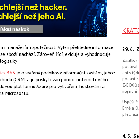
KRÁT
m i manažerům společnosti Vylen přehledné informace
29. 6.
Z
se zboží nachází. Zároveň řídí, eviduje a vyhodnocuje
Zásilkov
ogistiky.
podávat 
ics 365
je otevřený podnikový informační systém, jehož
dní v tý
podání zá
obchodu (CRM) a je poskytován pomocí internetového
Z-BOXů s 
udovou platformu Azure pro vytváření, hostování a
nejmenší
ra Microsoftu.
Úspěšně 
Brně a O
přechází
4. 5.
Se