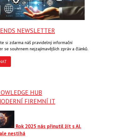
RENDS NEWSLETTER
te si zdarma náš pravidelný informační
er se souhrnem nejzajímavějších zpráv a článků.
NAT
NOWLEDGE HUB
ODERNÍ FIREMNÍ IT
Rok 2025 nás přinutil žít s AI.
ale nestíhá