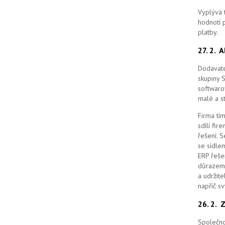
Vyplývá 
hodnotí p
platby.
27. 2.
A
Dodavate
skupiny 
softwaro
malé a st
Firma tím
sdílí fi
řešení.
S
se sídle
ERP řešen
důrazem 
a udržit
napříč s
26. 2.
Z
Společno