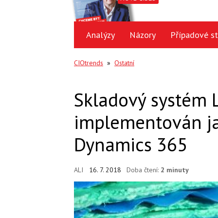
Analýzy
Názory
Případové st
CIOtrends
»
Ostatní
Skladový systém 
implementován j
Dynamics 365
ALI
16. 7. 2018
Doba čtení:
2 minuty