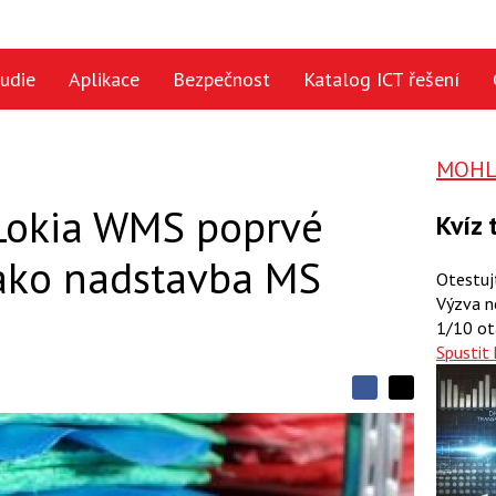
udie
Aplikace
Bezpečnost
Katalog ICT řešení
MOHLO
Lokia WMS poprvé
Kvíz 
ako nadstavba MS
Otestuj
Výzva n
1/10 ot
Spustit 
S
S
S
d
d
d
í
í
í
l
l
e
e
l
j
j