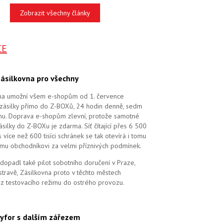
Zobrazit všechny články
CE
ásilkovna pro všechny
na umožní všem e-shopům od 1. července
zásilky přímo do Z-BOXů, 24 hodin denně, sedm
dnu. Doprava e-shopům zlevní, protože samotné
silky do Z-BOXu je zdarma. Síť čítající přes 6 500
více než 600 tisíci schránek se tak otevírá i tomu
mu obchodníkovi za velmi příznivých podmínek.
dopadl také pilot sobotního doručení v Praze,
stravě, Zásilkovna proto v těchto městech
 z testovacího režimu do ostrého provozu.
yfor s dalším zářezem