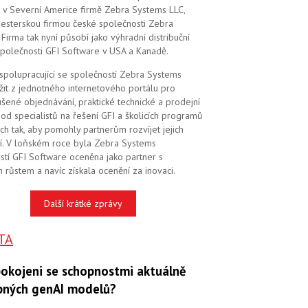
 v Severní Americe firmě Zebra Systems LLC,
 sesterskou firmou české společnosti Zebra
Firma tak nyní působí jako výhradní distribuční
společnosti GFI Software v USA a Kanadě.
 spolupracující se společností Zebra Systems
žit z jednotného internetového portálu pro
šené objednávání, praktické technické a prodejní
od specialistů na řešení GFI a školicích programů
ch tak, aby pomohly partnerům rozvíjet jejich
í. V loňském roce byla Zebra Systems
stí GFI Software oceněna jako partner s
 růstem a navíc získala ocenění za inovaci.
Další krátké zprávy
TA
pokojeni se schopnostmi aktuálně
pných genAI modelů?