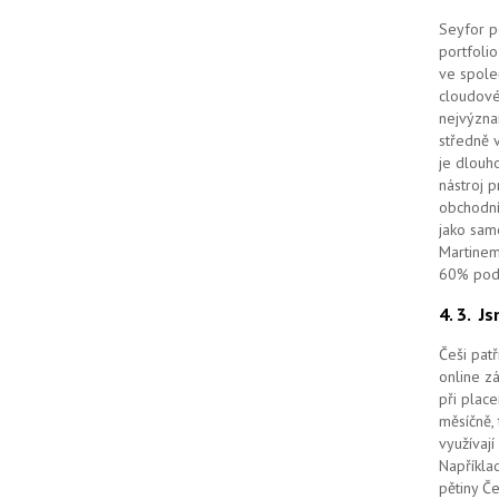
Seyfor po
portfolio
ve spole
cloudov
nejvýzna
středně 
je dlouho
nástroj 
obchodní
jako sam
Martinem
60% podí
4. 3.
Js
Češi pat
online z
při place
měsíčně, 
využívají
Například
pětiny Č