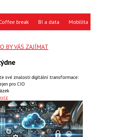
Coffee break
BI a data
Mobilita
Cloud
Hardwa
 BY VÁS ZAJÍMAT
týdne
te své znalosti digitální transformace:
ejen pro CIO
ázek
kvíz