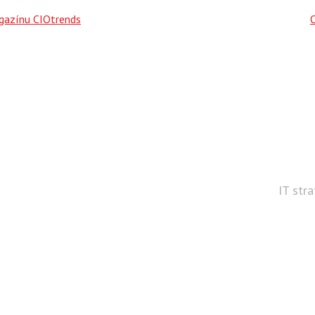
agazínu CIOtrends
IT str