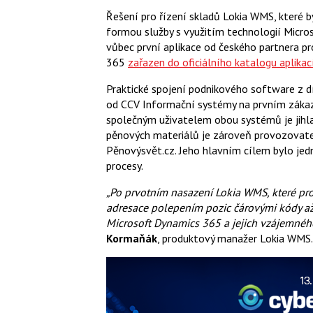
Řešení pro řízení skladů Lokia WMS, které b
formou služby s využitím technologií Micros
vůbec první aplikace od českého partnera p
365
zařazen do oficiálního katalogu aplikac
Praktické spojení podnikového software z d
od CCV Informační systémy na prvním zákaz
společným uživatelem obou systémů je jihla
pěnových materiálů je zároveň provozovat
Pěnovýsvět.cz. Jeho hlavním cílem bylo je
procesy.
„Po prvotním nasazení Lokia WMS, které p
adresace polepením pozic čárovými kódy až 
Microsoft Dynamics 365 a jejich vzájemnéh
Kormaňák
, produktový manažer Lokia WMS.