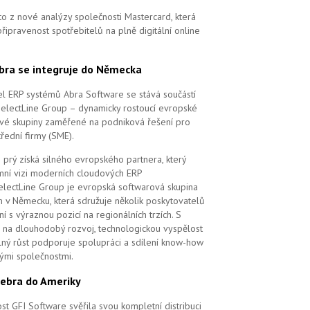
to z nové analýzy společnosti Mastercard, která
řipravenost spotřebitelů na plně digitální online
bra se integruje do Německa
l ERP systémů Abra Software se stává součástí
SelectLine Group – dynamicky rostoucí evropské
vé skupiny zaměřené na podniková řešení pro
řední firmy (SME).
 prý získá silného evropského partnera, který
remní vizi moderních cloudových ERP
electLine Group je evropská softwarová skupina
m v Německu, která sdružuje několik poskytovatelů
í s výraznou pozicí na regionálních trzích. S
na dlouhodobý rozvoj, technologickou vyspělost
elný růst podporuje spolupráci a sdílení know-how
vými společnostmi.
ebra do Ameriky
st GFI Software svěřila svou kompletní distribuci