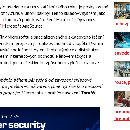
ylo uvedeno na trh v září loňského roku, je poskytované
oft Azure. V únoru pak byl tento skladový systém jako
ro cloudová podniková řešení Microsoft Dynamics
nebezp
í
Microsoft AppSource.
ílny Microsoftu a specializovaného skladového řešení
nickém projektu je realizováno hned vzápětí. Prvním
vská společnost Vylen. Tento výrobce a distributor
zavede
elem internetových obchodů Pěnovéhračky.cz a
dnoduchým a efektivním způsobem vyřešit skladové
roběhlo během pár týdnů od zavedení skladové
roste, 
po proškolení uživatelů, jsme nyní ve fázi nasazení
o propojení,“
komentuje průběh nasazení
Tomáš
pro up
firemn