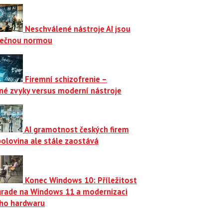
Neschválené nástroje AI jsou
ečnou normou
Firemní schizofrenie –
né zvyky versus moderní nástroje
AI gramotnost českých firem
polovina ale stále zaostává
Konec Windows 10: Příležitost
grade na Windows 11 a modernizaci
ího hardwaru