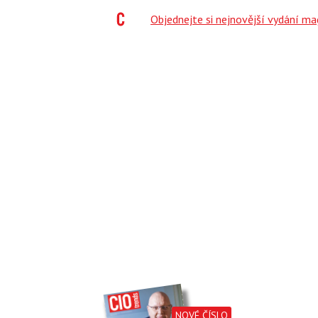
;
Objednejte si nejnovější vydání m
NOVÉ ČÍSLO