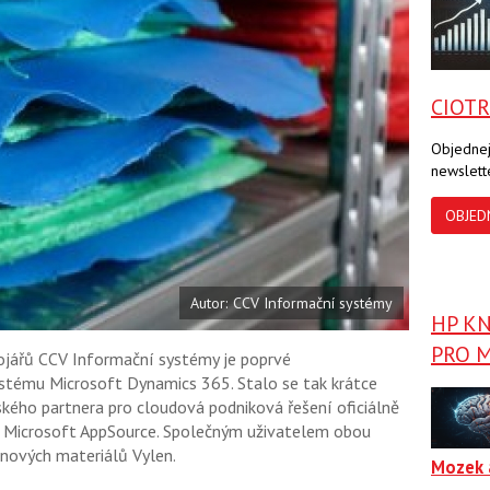
t
e
t
e
e
t
n
n
a
a
F
s
a
í
CIOT
c
t
e
i
b
X
Objednej
o
newslett
o
k
u
OBJED
Autor: CCV Informační systémy
HP K
PRO M
ojářů CCV Informační systémy je poprvé
tému Microsoft Dynamics 365. Stalo se tak krátce
eského partnera pro cloudová podniková řešení oficiálně
í Microsoft AppSource. Společným uživatelem obou
ěnových materiálů Vylen.
Mozek 