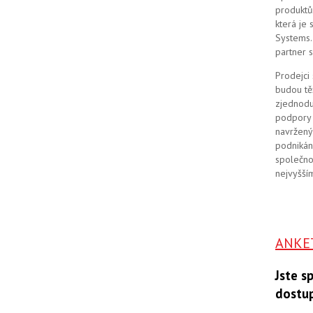
produktů
která je
Systems. 
partner 
Prodejci
budou tě
zjednodu
podpory 
navržený
podnikán
společno
nejvyšším
ANKE
Jste s
dostu