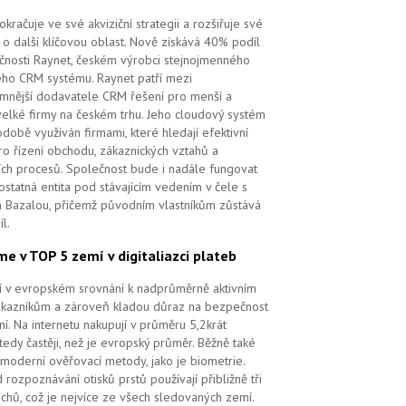
kračuje ve své akviziční strategii a rozšiřuje své
 o další klíčovou oblast. Nově získává 40% podíl
čnosti Raynet, českém výrobci stejnojmenného
ého CRM systému.
Raynet patří mezi
mnější dodavatele CRM řešení pro menší a
velké firmy na českém trhu. Jeho cloudový systém
době využíván firmami, které hledají efektivní
pro řízení obchodu, zákaznických vztahů a
ch procesů. Společnost bude i nadále fungovat
ostatná entita pod stávajícím vedením v čele s
 Bazalou, přičemž původním vlastníkům zůstává
l.
me v TOP 5 zemí v digitaliazci plateb
ří v evropském srovnání k nadprůměrně aktivním
ákazníkům a zároveň kladou důraz na bezpečnost
ní. Na internetu nakupují v průměru 5,2krát
tedy častěji, než je evropský průměr. Běžně také
 moderní ověřovací metody, jako je biometrie.
 rozpoznávání otisků prstů používají přibližně tři
echů, což je nejvíce ze všech sledovaných zemí.